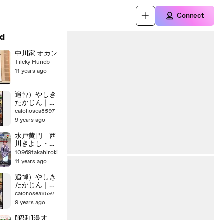
Connect
d
中川家 オカン
Tileky Huneb
11 years ago
追悼）やしき
たかじん｜た
かじんnoばぁ
caiohosea8597
～（最終回）
9 years ago
｜ビートたけ
し、岸本加世
水戸黄門 西
子ほか part 1/2
川きよし・森
昌子
10969takahiroki
Nishikawa
11 years ago
Kiyoshi・Mori
Masako
追悼）やしき
たかじん｜た
かじんnoばぁ
caiohosea8597
～（最終回）
9 years ago
｜ビートたけ
し、岸本加世
【昭和】漫才