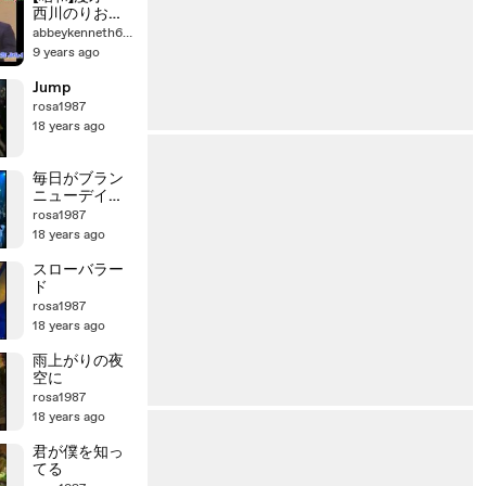
子ほか part
西川のりお・
2/2
上方よしお
abbeykenneth6407
「ほ～ホケキ
9 years ago
ョ」
Jump
rosa1987
18 years ago
毎日がブラン
ニューデイ～
誇り高く生き
rosa1987
よう
18 years ago
スローバラー
ド
rosa1987
18 years ago
雨上がりの夜
空に
rosa1987
18 years ago
君が僕を知っ
てる