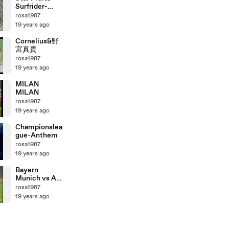
Surfrider-
Cornelius
rosa1987
19 years ago
Cornelius&野
宮真貴
rosa1987
19 years ago
MILAN
MILAN
rosa1987
19 years ago
Championslea
gue-Anthem
rosa1987
19 years ago
Bayern
Munich vs AC
MILAN
rosa1987
19 years ago