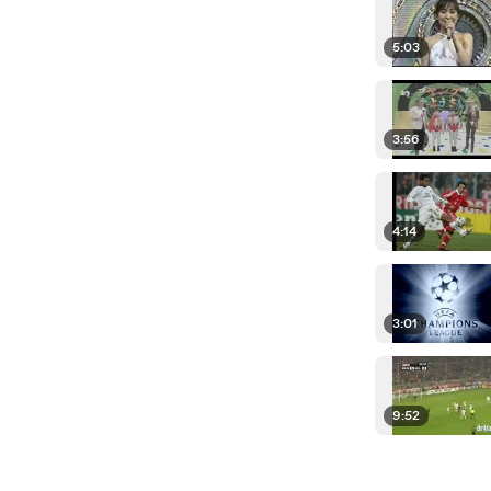
5:03
3:56
4:14
3:01
9:52