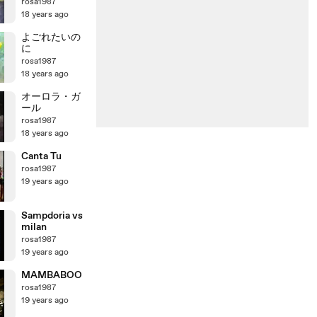
rosa1987
18 years ago
よごれたいの
に
rosa1987
18 years ago
オーロラ・ガ
ール
rosa1987
18 years ago
Canta Tu
rosa1987
19 years ago
Sampdoria vs
milan
rosa1987
19 years ago
MAMBABOO
rosa1987
19 years ago