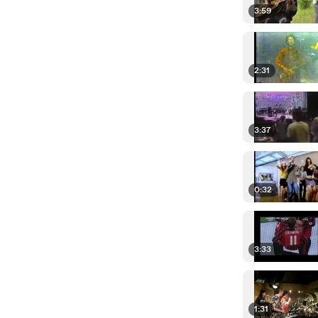
3:59
2:31
3:37
0:32
3:33
1:31