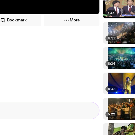
1:47
Bookmark
More
6:31
8:34
6:43
5:22