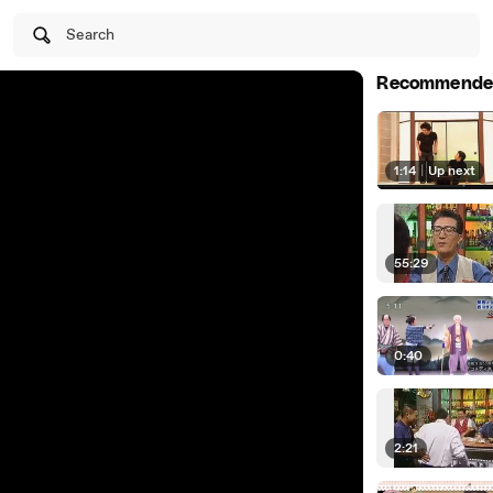
Search
Recommende
1:14
|
Up next
55:29
0:40
2:21