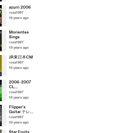
azurri 2006
rosa1987
19 years ago
Morientes
Sings
rosa1987
19 years ago
JR東日本CM
rosa1987
19 years ago
2006-2007
CL
ManchesterU
rosa1987
nited vs AC
19 years ago
Milan
Flipper's
Guitar テレビ
出演
rosa1987
19 years ago
Star Fruits