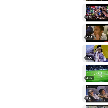
0:35
0:37
1:00
3:59
3:41