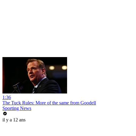
1:36
The Tuck Rules: More of the same from Goodell
Sporting News
il y a 12 ans