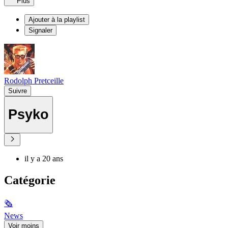
Plus
Ajouter à la playlist
Signaler
Rodolph Pretceille
Suivre
Psyko
il y a 20 ans
Catégorie
🗞
News
Voir moins