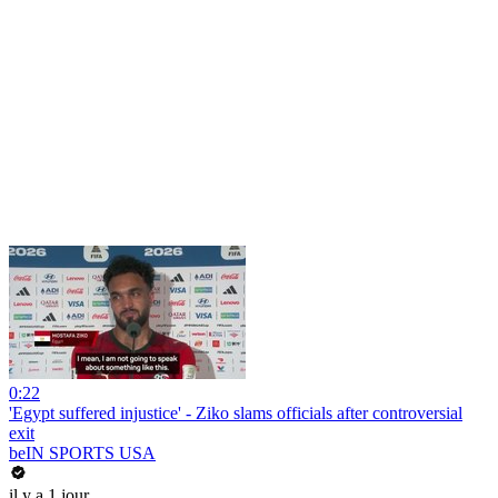
0:22
'Egypt suffered injustice' - Ziko slams officials after controversial
exit
beIN SPORTS USA
il y a 1 jour