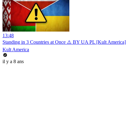
13:48
Standing in 3 Countries at Once ⚠️ BY UA PL [Kult America]
Kult America
il y a 8 ans