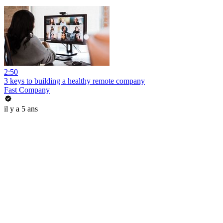
2:50
3 keys to building a healthy remote company
Fast Company
il y a 5 ans