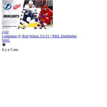
2:42
Lightning @ Red Wings 5/1/21 | NHL Highlights
NHL
il y a 5 ans