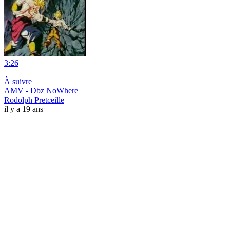
3:26
|
À suivre
AMV - Dbz NoWhere
Rodolph Pretceille
il y a 19 ans