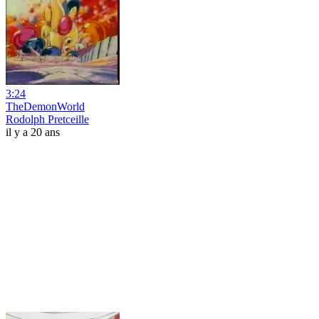
3:24
TheDemonWorld
Rodolph Pretceille
il y a 20 ans