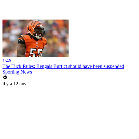
1:46
The Tuck Rules: Bengals Burfict should have been suspended
Sporting News
il y a 12 ans