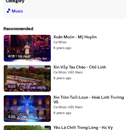
Category
🎵
Music
Recommended
Xuân Muộn - Mỹ Huyền
Ca Nhạc
8 years ago
4:16
|
Up next
Xin Vẫy Tau Chào - Chế Linh
Ca Nhạc Việt Nam
8 years ago
5:03
Xin Tròn Tuổi Loạn - Hoài Linh Trường
Vũ
Ca Nhạc Việt Nam
8 years ago
5:05
Yêu Là Chết Trong Lòng - Hạ Vy