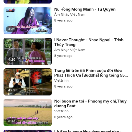
Nụ Hồng Mong Manh - Tú Quyên
Âm Nhạc Việt Nam
8 years ago
4:31
I Never Thought - Nhạc Ngoại - Trish
Thùy Trang
Âm Nhạc Việt Nam
8 years ago
4:26
Trang 55 trên 55 Phim cuộc đời Đức
Phật Thích Ca (Buddha) lồng tiếng 55
tập trọn bộ
Viettrinh
8 years ago
42:23
Noi buon me toi - Phuong my chi,Thuy
duong Beat
Viettrinh
8 years ago
5:43