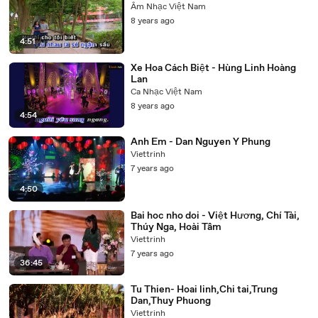
Âm Nhạc Việt Nam
8 years ago
4:51
Xe Hoa Cách Biệt - Hùng Linh Hoàng
Lan
Ca Nhạc Việt Nam
8 years ago
4:54
Anh Em - Dan Nguyen Y Phung
Viettrinh
7 years ago
4:50
Bai hoc nho doi - Việt Hương, Chí Tài,
Thúy Nga, Hoài Tâm
Viettrinh
7 years ago
36:45
Tu Thien- Hoai linh,Chi tai,Trung
Dan,Thuy Phuong
Viettrinh