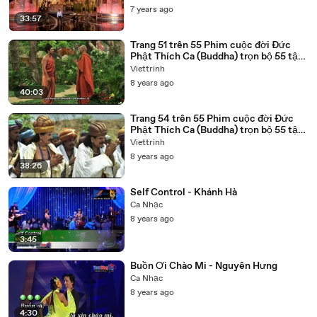
7 years ago
33:57
Trang 51 trên 55 Phim cuộc đời Đức
Phật Thích Ca (Buddha) trọn bộ 55 tập
lồng tiếng
Viettrinh
8 years ago
40:03
Trang 54 trên 55 Phim cuộc đời Đức
Phật Thích Ca (Buddha) trọn bộ 55 tập
lồng tiếng
Viettrinh
8 years ago
38:26
Self Control - Khánh Hà
Ca Nhạc
8 years ago
3:45
Buồn Ơi Chào Mi - Nguyên Hưng
Ca Nhạc
8 years ago
4:30