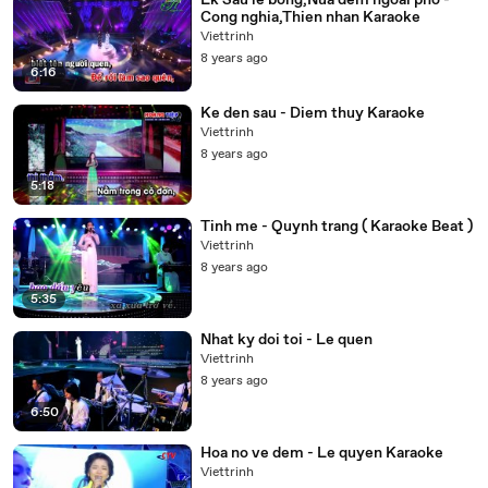
Lk Sau le bong,Nua dem ngoai pho -
Cong nghia,Thien nhan Karaoke
Viettrinh
8 years ago
6:16
Ke den sau - Diem thuy Karaoke
Viettrinh
8 years ago
5:18
Tinh me - Quynh trang ( Karaoke Beat )
Viettrinh
8 years ago
5:35
Nhat ky doi toi - Le quen
Viettrinh
8 years ago
6:50
Hoa no ve dem - Le quyen Karaoke
Viettrinh