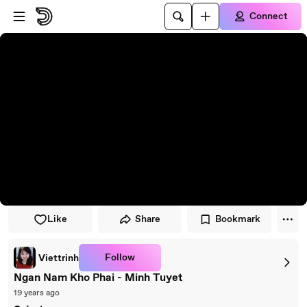
Skip to player
Skip to main content
Connect
Like
Share
Bookmark
Follow
Viettrinh
Ngan Nam Kho Phai - Minh Tuyet
19 years ago