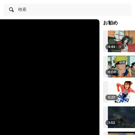
検索
お勧め
4:44
|
次
6:06
0:27
3:52