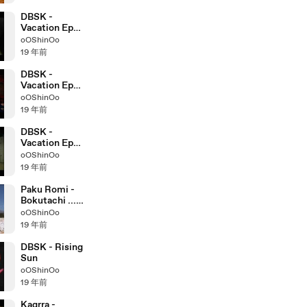
DBSK -
Vacation Ep3
TheWayUAre
oOShinOo
(Jae) pt3
19 年前
DBSK -
Vacation Ep3
TheWayUAre
oOShinOo
(Jae) pt2
19 年前
DBSK -
Vacation Ep3
TheWayUAre
oOShinOo
(Jae) pt1
19 年前
Paku Romi -
Bokutachi ...
(Making Of)
oOShinOo
19 年前
DBSK - Rising
Sun
oOShinOo
19 年前
Kagrra -