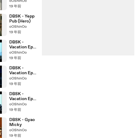
Of)
oOShinOo
19 年前
DBSK - Yepp
Pub (Hero)
oOShinOo
19 年前
DBSK -
Vacation Ep4
Eternal (Yoo)
oOShinOo
pt3
19 年前
DBSK -
Vacation Ep4
Eternal (Yoo)
oOShinOo
pt2
19 年前
DBSK -
Vacation Ep4
Eternal (Yoo)
oOShinOo
pt1
19 年前
DBSK - Gyao
Micky
oOShinOo
19 年前