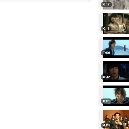
6:17
0:11
7:56
8:32
8:01
4:08