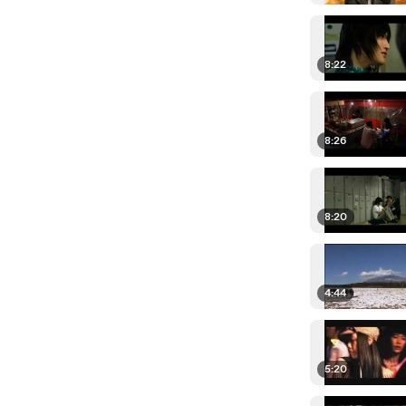
8:22
8:26
8:20
4:44
5:20