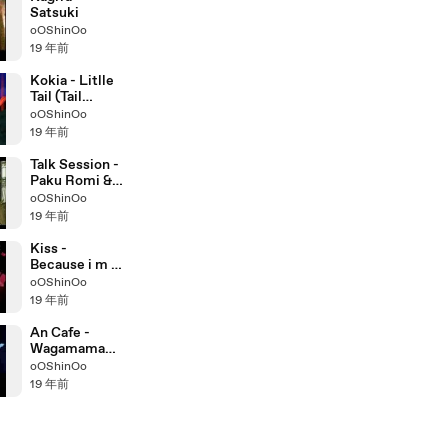
Satsuki
oOShinOo
19 年前
Kokia - Litlle
Tail (Tail
Concerto)
oOShinOo
19 年前
Talk Session -
Paku Romi &
Rie Kugimiya
oOShinOo
19 年前
Kiss -
Because i m a
girl
oOShinOo
19 年前
An Cafe -
Wagamama
Koushinkyouk
oOShinOo
u
19 年前