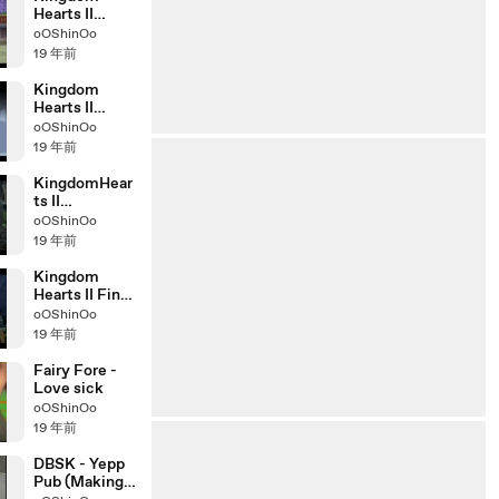
Hearts II
Forteresse -
oOShinOo
Xemnas fr
19 年前
Kingdom
Hearts II
llusiopolis -
oOShinOo
Riku fr
19 年前
KingdomHear
ts II
Halloween
oOShinOo
Town (french)
19 年前
Kingdom
Hearts II Final
(french)
oOShinOo
19 年前
Fairy Fore -
Love sick
oOShinOo
19 年前
DBSK - Yepp
Pub (Making