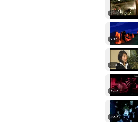
3:53
2:17
3:31
7:59
4:59