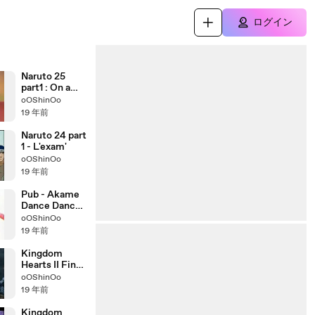
ログイン
Naruto 25
part1 : On a
réussi
oOShinOo
19 年前
Naruto 24 part
1 - L'exam'
oOShinOo
19 年前
Pub - Akame
Dance Dance
Revolution
oOShinOo
19 年前
Kingdom
Hearts II Final
Mix ending
oOShinOo
19 年前
Kingdom