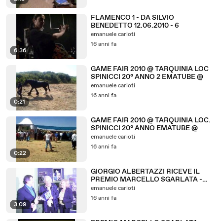
FLAMENCO 1 - DA SILVIO
BENEDETTO 12.06.2010 - 6
emanuele carioti
16 anni fa
6:36
GAME FAIR 2010 @ TARQUINIA LOC
SPINICCI 20° ANNO 2 EMATUBE @
emanuele carioti
16 anni fa
0:21
GAME FAIR 2010 @ TARQUINIA LOC.
SPINICCI 20° ANNO EMATUBE @
emanuele carioti
16 anni fa
0:22
GIORGIO ALBERTAZZI RICEVE IL
PREMIO MARCELLO SGARLATA -
MAGG
emanuele carioti
16 anni fa
3:09