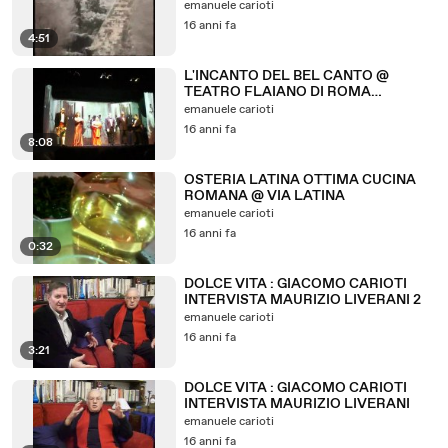
emanuele carioti
16 anni fa
4:51
L'INCANTO DEL BEL CANTO @
TEATRO FLAIANO DI ROMA
05.02.2010
emanuele carioti
16 anni fa
8:08
OSTERIA LATINA OTTIMA CUCINA
ROMANA @ VIA LATINA
emanuele carioti
16 anni fa
0:32
DOLCE VITA : GIACOMO CARIOTI
INTERVISTA MAURIZIO LIVERANI 2
emanuele carioti
16 anni fa
3:21
DOLCE VITA : GIACOMO CARIOTI
INTERVISTA MAURIZIO LIVERANI
emanuele carioti
16 anni fa