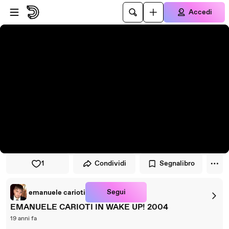
Vai al lettore
Passa al contenuto principale
Accedi
1
Condividi
Segnalibro
Segui
emanuele carioti
EMANUELE CARIOTI IN WAKE UP! 2004
19 anni fa