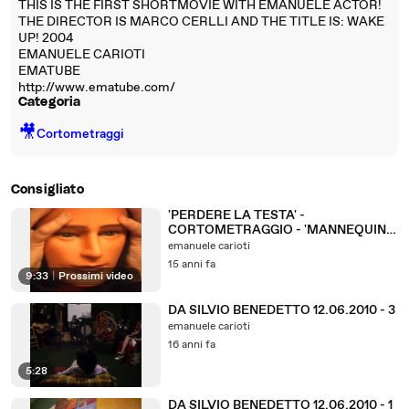
THIS IS THE FIRST SHORTMOVIE WITH EMANUELE ACTOR!
THE DIRECTOR IS MARCO CERLLI AND THE TITLE IS: WAKE
UP! 2004
EMANUELE CARIOTI
EMATUBE
http://www.ematube.com/
Categoria
🎥
Cortometraggi
Consigliato
'PERDERE LA TESTA' -
CORTOMETRAGGIO - 'MANNEQUIN'S
HEAD' - SHORTMOVIE EMATUBE -
emanuele carioti
01/01/2011
15 anni fa
9:33
|
Prossimi video
DA SILVIO BENEDETTO 12.06.2010 - 3
emanuele carioti
16 anni fa
5:28
DA SILVIO BENEDETTO 12.06.2010 - 1