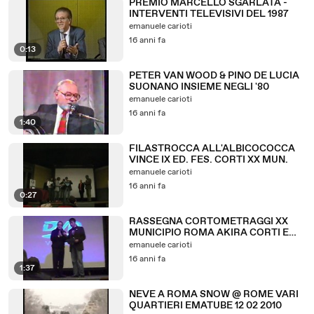
PREMIO MARCELLO SGARLATA -
INTERVENTI TELEVISIVI DEL 1987
emanuele carioti
16 anni fa
0:13
PETER VAN WOOD & PINO DE LUCIA
SUONANO INSIEME NEGLI '80
emanuele carioti
16 anni fa
1:40
FILASTROCCA ALL'ALBICOCOCCA
VINCE IX ED. FES. CORTI XX MUN.
emanuele carioti
16 anni fa
0:27
RASSEGNA CORTOMETRAGGI XX
MUNICIPIO ROMA AKIRA CORTI E
RIBEL
emanuele carioti
16 anni fa
1:37
NEVE A ROMA SNOW @ ROME VARI
QUARTIERI EMATUBE 12 02 2010