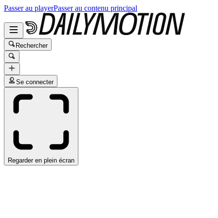
Passer au player
Passer au contenu principal
Rechercher
Se connecter
Regarder en plein écran