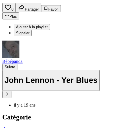
8
Partager
Favori
Plus
Ajouter à la playlist
Signaler
Bébépanda
Suivre
John Lennon - Yer Blues
il y a 19 ans
Catégorie