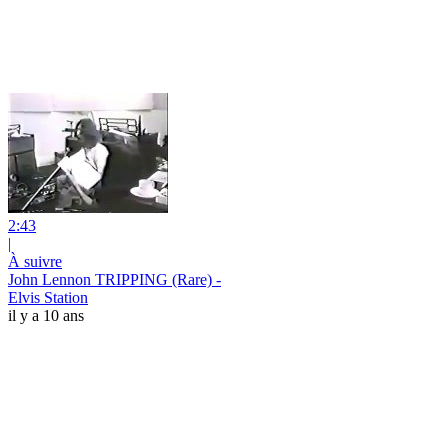
2:43
|
À suivre
John Lennon TRIPPING (Rare) -
Elvis Station
il y a 10 ans