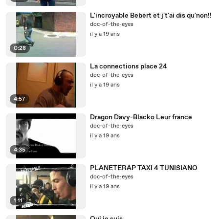
L'incroyable Bebert et j't'ai dis qu'non!!
doc-of-the-eyes
il y a 19 ans
0:28
La connections place 24
doc-of-the-eyes
il y a 19 ans
4:57
Dragon Davy-Blacko Leur france
doc-of-the-eyes
il y a 19 ans
4:35
PLANETERAP TAXI 4 TUNISIANO
doc-of-the-eyes
il y a 19 ans
1:11