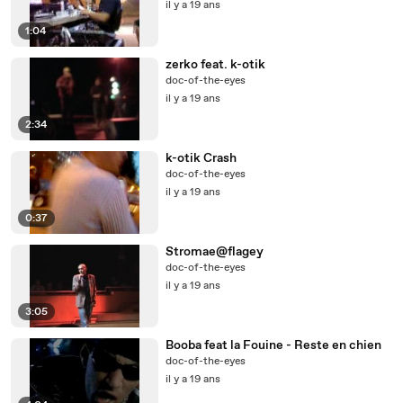
il y a 19 ans
1:04
zerko feat. k-otik
doc-of-the-eyes
il y a 19 ans
2:34
k-otik Crash
doc-of-the-eyes
il y a 19 ans
0:37
Stromae@flagey
doc-of-the-eyes
il y a 19 ans
3:05
Booba feat la Fouine - Reste en chien
doc-of-the-eyes
il y a 19 ans