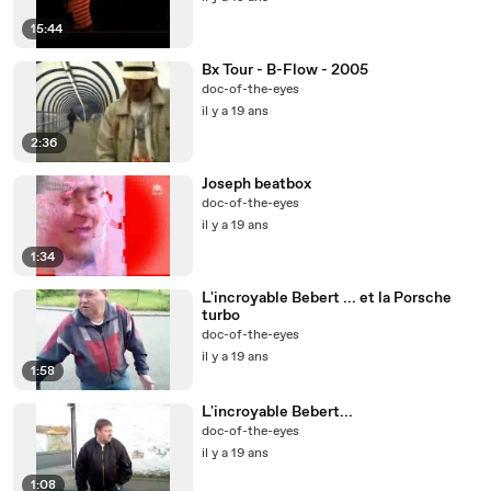
15:44
Bx Tour - B-Flow - 2005
doc-of-the-eyes
il y a 19 ans
2:36
Joseph beatbox
doc-of-the-eyes
il y a 19 ans
1:34
L'incroyable Bebert ... et la Porsche
turbo
doc-of-the-eyes
il y a 19 ans
1:58
L'incroyable Bebert...
doc-of-the-eyes
il y a 19 ans
1:08