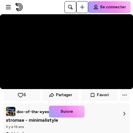
Passer au player
Passer au contenu principal
Se connecter
5
Partager
Favori
Suivre
doc-of-the-eyes
stromae - minimalistyle
il y a 19 ans