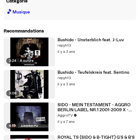
Catégorie
🎵
Musique
Recommandations
Bushido - Unsterblich feat. J-Luv
repyh13
il y a 3 ans
3:24
|
À suivre
Bushido - Teufelskreis feat. Sentino
repyh13
il y a 3 ans
3:08
SIDO - MEIN TESTAMENT - AGGRO
BERLIN LABEL NR.1 2001-2009 X -
ALBUM - TRACK 36
AggroTV
il y a 7 ans
4:19
ROYAL TS (SIDO & B-TIGHT) G'S & B'S