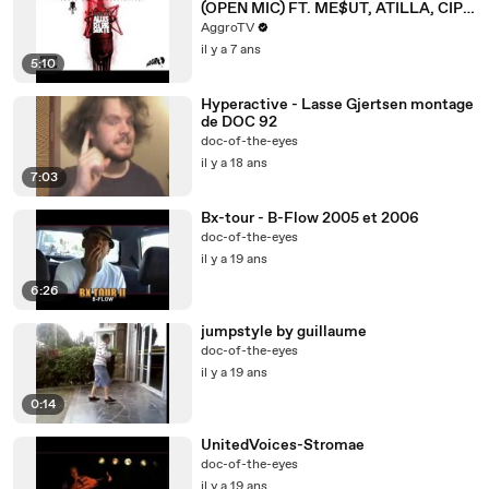
(OPEN MIC) FT. ME$UT, ATILLA, CIPO
- A.I.D.S.- ALBUM - TRK 24
AggroTV
il y a 7 ans
5:10
Hyperactive - Lasse Gjertsen montage
de DOC 92
doc-of-the-eyes
il y a 18 ans
7:03
Bx-tour - B-Flow 2005 et 2006
doc-of-the-eyes
il y a 19 ans
6:26
jumpstyle by guillaume
doc-of-the-eyes
il y a 19 ans
0:14
UnitedVoices-Stromae
doc-of-the-eyes
il y a 19 ans