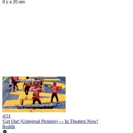
il y a 20 ans
4:51
'Get Out' (Universal Pictures) — In Theaters Now!
Reddit