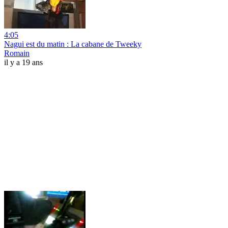
4:05
Nagui est du matin : La cabane de Tweeky
Romain
il y a 19 ans