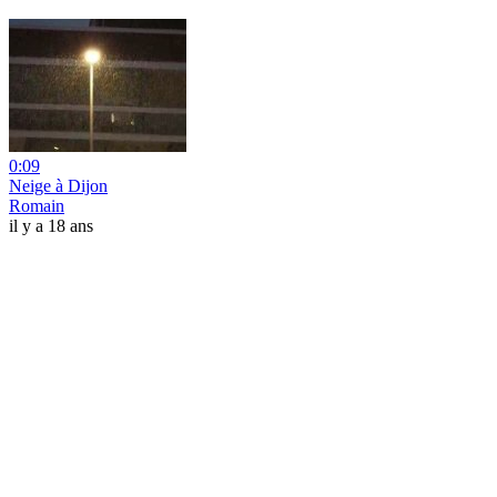
0:09
Neige à Dijon
Romain
il y a 18 ans