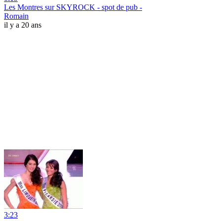
Les Montres sur SKYROCK - spot de pub -
Romain
il y a 20 ans
3:23