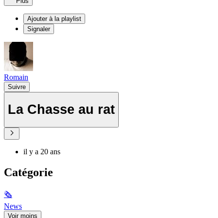
Plus
Ajouter à la playlist
Signaler
Romain
Suivre
La Chasse au rat
il y a 20 ans
Catégorie
🗞
News
Voir moins