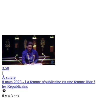
3:50
|
À suivre
8 mars 2023 - La femme républicaine est une femme libre !
les Républicains
il y a 3 ans