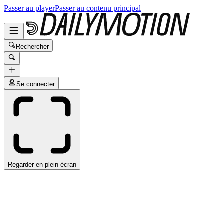
Passer au player
Passer au contenu principal
Rechercher
Se connecter
Regarder en plein écran