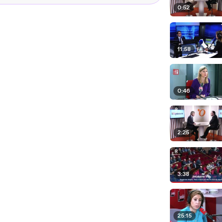
0:52
11:58
0:46
2:25
3:38
25:15