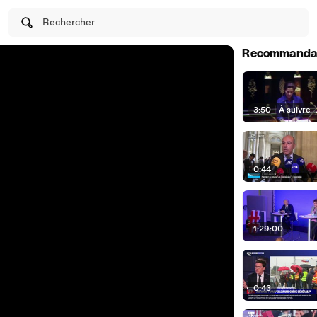
Rechercher
Recommanda
3:50
|
À suivre
0:44
1:29:00
0:43