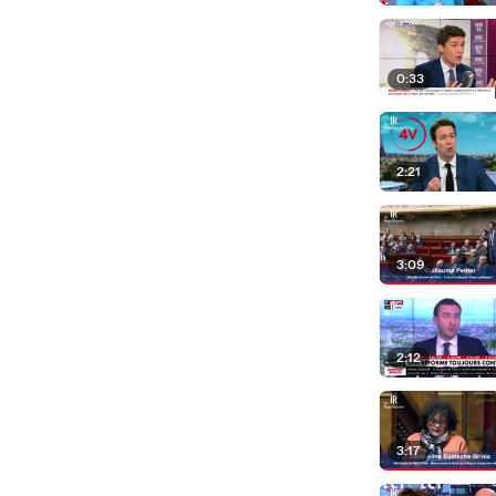
0:33
2:21
3:09
2:12
3:17