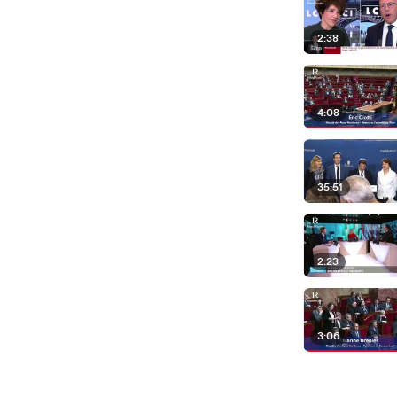
2:38
4:08
35:51
2:23
3:06