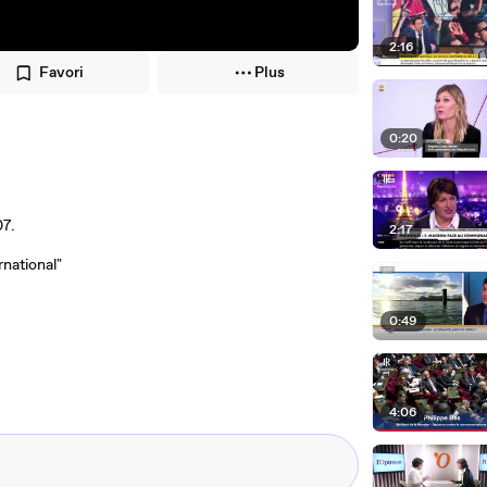
2:16
Favori
Plus
0:20
07.
2:17
rnational"
0:49
4:06