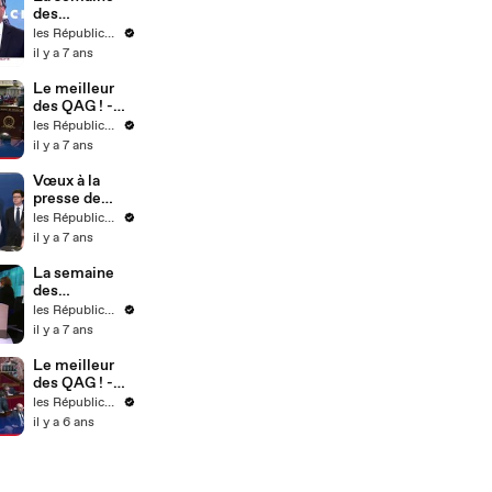
des
Républicains !
les Républicains
- Semaine 4
il y a 7 ans
Le meilleur
des QAG ! -
Semaine 4
les Républicains
il y a 7 ans
Vœux à la
presse de
l'équipe
les Républicains
dirigeante - 21
il y a 7 ans
janvier 2020
(17)
La semaine
des
Républicains !
les Républicains
- Semaine 3
il y a 7 ans
Le meilleur
des QAG ! -
Semaine 9
les Républicains
il y a 6 ans