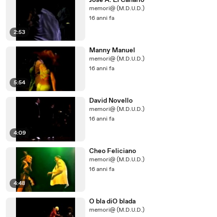
José A. El Canario
memori@ (M.D.U.D.)
16 anni fa
2:53
Manny Manuel
memori@ (M.D.U.D.)
16 anni fa
5:54
David Novello
memori@ (M.D.U.D.)
16 anni fa
4:09
Cheo Feliciano
memori@ (M.D.U.D.)
16 anni fa
4:48
O bla diO blada
memori@ (M.D.U.D.)