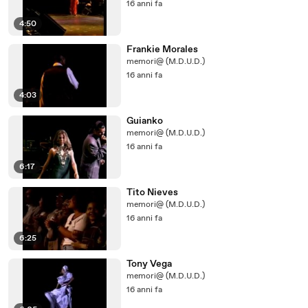
16 anni fa
4:50
Frankie Morales
memori@ (M.D.U.D.)
16 anni fa
4:03
Guianko
memori@ (M.D.U.D.)
16 anni fa
6:17
Tito Nieves
memori@ (M.D.U.D.)
16 anni fa
6:25
Tony Vega
memori@ (M.D.U.D.)
16 anni fa