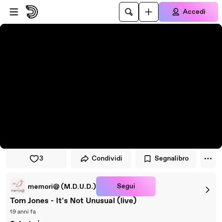
Vai al lettore
Passa al contenuto principale
Accedi
3
Condividi
Segnalibro
Segui
memori@ (M.D.U.D.)
Tom Jones - It's Not Unusual (live)
19 anni fa