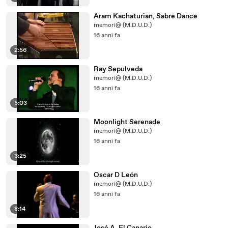
Aram Kachaturian, Sabre Dance
memori@ (M.D.U.D.)
16 anni fa
2:56
Ray Sepulveda
memori@ (M.D.U.D.)
16 anni fa
5:03
Moonlight Serenade
memori@ (M.D.U.D.)
16 anni fa
3:25
Oscar D León
memori@ (M.D.U.D.)
16 anni fa
8:14