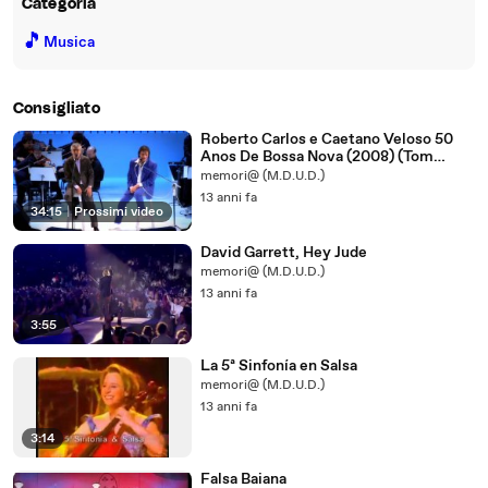
Categoria
🎵
Musica
Consigliato
Roberto Carlos e Caetano Veloso 50
Anos De Bossa Nova (2008) (Tom
Jobim) 1/2
memori@ (M.D.U.D.)
13 anni fa
34:15
|
Prossimi video
David Garrett, Hey Jude
memori@ (M.D.U.D.)
13 anni fa
3:55
La 5ª Sinfonía en Salsa
memori@ (M.D.U.D.)
13 anni fa
3:14
Falsa Baiana