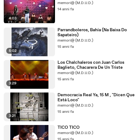
memori@ (M.D.U.D.)
14 anni fa
4:03
Parrandboleros, Bahía (Na Baixa Do
Sapateiro)
memori@ (M.D.U.D.)
15 anni fa
5:02
Los Chalchaleros con Juan Carlos
Baglieto, Chacarera De Un Triste
memori@ (M.D.U.D.)
15 anni fa
3:29
Democracia Real Ya, 15 M , "Dicen Que
Está Loco"
memori@ (M.D.U.D.)
15 anni fa
3:21
TICO TICO
memori@ (M.D.U.D.)
15 anni fa