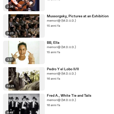
2:36
Mussorgsky, Pictures at an Exhibition
memori@ (M.D.U.D.)
15 anni fa
9:23
BB, Ella
memori@ (M.D.U.D.)
15 anni fa
3:37
Pedro Y el Lobo II/II
memori@ (M.D.U.D.)
16 anni fa
12:21
Fred A., White Tie and Tails
memori@ (M.D.U.D.)
16 anni fa
4:48