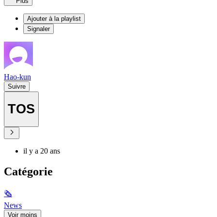
Plus
Ajouter à la playlist
Signaler
Hao-kun
Suivre
TOS
il y a 20 ans
Catégorie
🗞
News
Voir moins