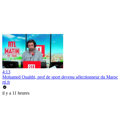
4:13
Mohamed Ouahbi, prof de sport devenu sélectionneur du Maroc
rtl.fr
il y a 11 heures