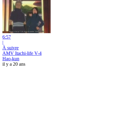
6:57
|
À suivre
AMV Itachi-life V-4
Hao-kun
il y a 20 ans