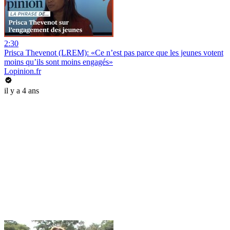
2:30
Prisca Thevenot (LREM): «Ce n’est pas parce que les jeunes votent
moins qu’ils sont moins engagés»
Lopinion.fr
il y a 4 ans