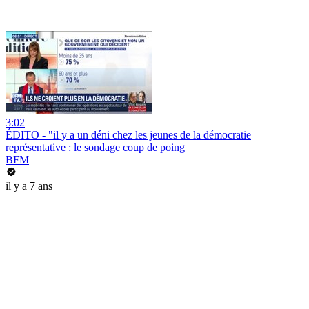
3:02
ÉDITO - "il y a un déni chez les jeunes de la démocratie
représentative : le sondage coup de poing
BFM
il y a 7 ans