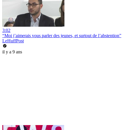
3:02
“Moi j’aimerais vous parler des jeunes, et surtout de l’abstention”
LeHuffPost
il y a 9 ans