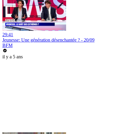
29:41
Jeunesse: Une génération désenchantée ? - 20/09
BFM
il y a 5 ans