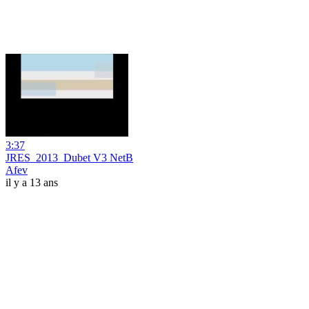
3:37
JRES_2013_Dubet V3 NetB
Afev
il y a 13 ans