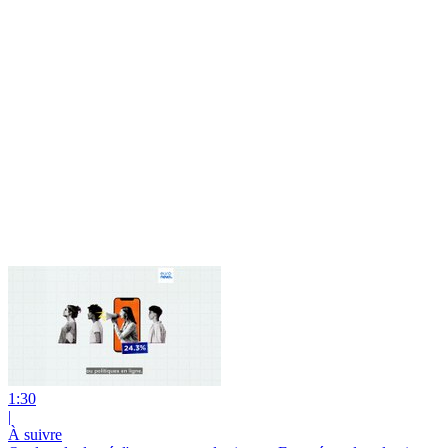
1:30
|
À suivre