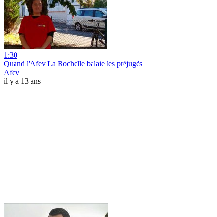
1:30
Quand l'Afev La Rochelle balaie les préjugés
Afev
il y a 13 ans