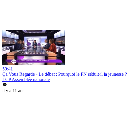
59:41
Ça Vous Regarde - Le débat : Pourquoi le FN séduit-il la jeunesse ?
LCP Assemblée nationale
il y a 11 ans