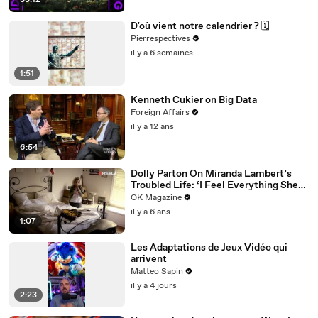
35:12
D'où vient notre calendrier ? 🗓️
Pierrespectives
il y a 6 semaines
1:51
Kenneth Cukier on Big Data
Foreign Affairs
il y a 12 ans
6:54
Dolly Parton On Miranda Lambert’s
Troubled Life: ‘I Feel Everything She
Writes’: Watch REELZ Doc
OK Magazine
il y a 6 ans
1:07
Les Adaptations de Jeux Vidéo qui
arrivent
Matteo Sapin
il y a 4 jours
2:23