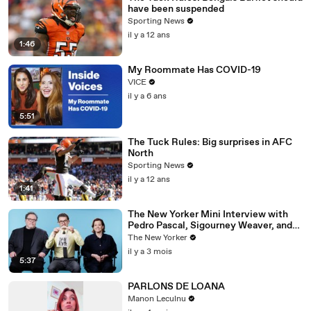
have been suspended
Sporting News
il y a 12 ans
1:46
My Roommate Has COVID-19
VICE
il y a 6 ans
5:51
The Tuck Rules: Big surprises in AFC
North
Sporting News
il y a 12 ans
1:41
The New Yorker Mini Interview with
Pedro Pascal, Sigourney Weaver, and
Jon Favreau
The New Yorker
il y a 3 mois
5:37
PARLONS DE LOANA
Manon Leculnu