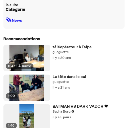
la suite ...
Catégorie
🗞
News
Recommandations
téléopérateur à l'afpa
gueguette
il y a 20 ans
0:47
|
À suivre
La tête dans le cul
gueguette
il y a 21 ans
1:00
BATMAN VS DARK VADOR 🖤
Sacha Borg
il y a 5 jours
1:46