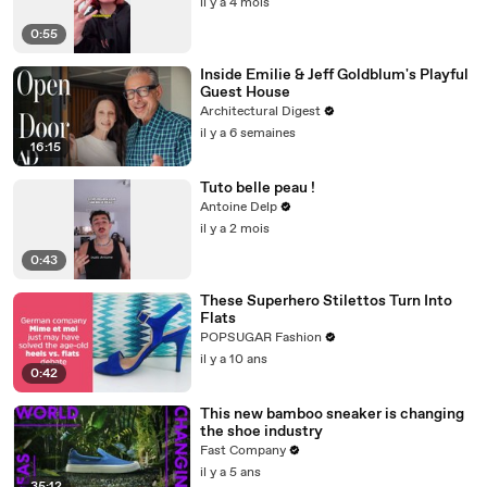
il y a 4 mois
0:55
Inside Emilie & Jeff Goldblum's Playful
Guest House
Architectural Digest
il y a 6 semaines
16:15
Tuto belle peau !
Antoine Delp
il y a 2 mois
0:43
These Superhero Stilettos Turn Into
Flats
POPSUGAR Fashion
il y a 10 ans
0:42
This new bamboo sneaker is changing
the shoe industry
Fast Company
il y a 5 ans