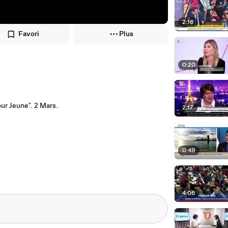
2:16
Favori
Plus
0:20
our Jeune". 2 Mars.
2:17
0:49
4:06