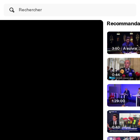
Rechercher
Recommanda
3:50
|
À suivre
0:44
1:29:00
0:43