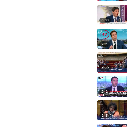
0:33
2:21
3:09
2:12
3:17