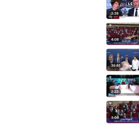
2:38
4:08
35:51
2:23
3:06