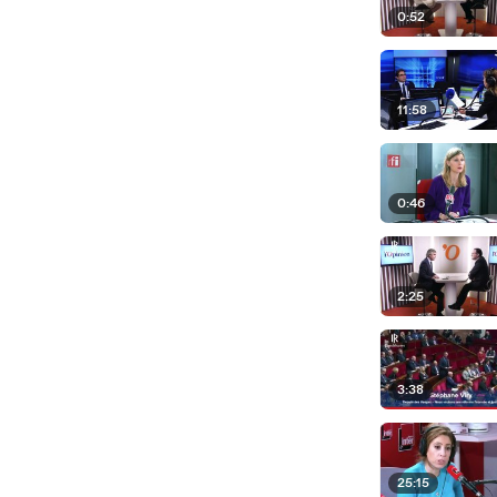
0:52
11:58
0:46
2:25
3:38
25:15