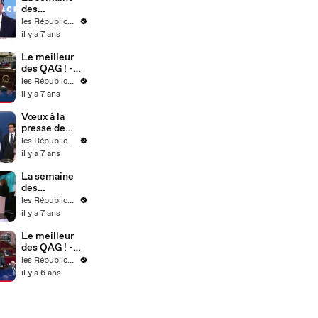
des
Républicains !
les Républicains
- Semaine 4
il y a 7 ans
Le meilleur
des QAG ! -
Semaine 4
les Républicains
il y a 7 ans
Vœux à la
presse de
l'équipe
les Républicains
dirigeante - 21
il y a 7 ans
janvier 2020
(17)
La semaine
des
Républicains !
les Républicains
- Semaine 3
il y a 7 ans
Le meilleur
des QAG ! -
Semaine 9
les Républicains
il y a 6 ans