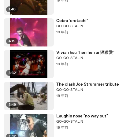
19 年前
1:40
Cobra "oretachi"
GO-GO-STALIN
19 年前
4:19
Vivian hsu "hen hen ai 狠狠愛"
GO-GO-STALIN
19 年前
3:32
The clash Joe Strummer tribute
GO-GO-STALIN
19 年前
3:49
Laughin nose "no way out"
GO-GO-STALIN
19 年前
2:37