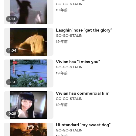
GO-GO-STALIN
19 年前
4:31
Laughin' nose "get the glory"
GO-GO-STALIN
19 年前
4:04
Vivian hsu "i miss you"
GO-GO-STALIN
19 年前
3:51
Vivian hsu commercial film
GO-GO-STALIN
19 年前
0:29
Hi-standard "my sweet dog"
GO-GO-STALIN