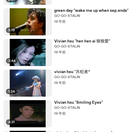
green day "wake me up when sep.ends"
GO-GO-STALIN
19 年前
5:13
Vivian hsu "hen hen ai 狠狠愛"
GO-GO-STALIN
19 年前
3:44
vivian hsu "共犯者”
GO-GO-STALIN
19 年前
1:24
Vivian hsu "Smiling Eyes"
GO-GO-STALIN
19 年前
4:31