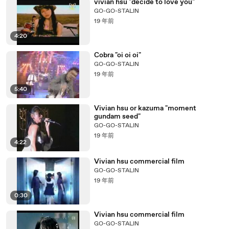
vivian hsu "decide to love you"
GO-GO-STALIN
19 年前
4:20
Cobra "oi oi oi"
GO-GO-STALIN
19 年前
5:40
Vivian hsu or kazuma "moment
gundam seed"
GO-GO-STALIN
19 年前
4:22
Vivian hsu commercial film
GO-GO-STALIN
19 年前
0:30
Vivian hsu commercial film
GO-GO-STALIN