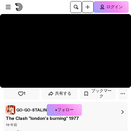
プレイヤーにスキップ
メインコンテンツにスキップ
ログイン
ブックマー
1
共有する
ク
+フォロー
GO-GO-STALIN
The Clash "london's burning" 1977
19 年前