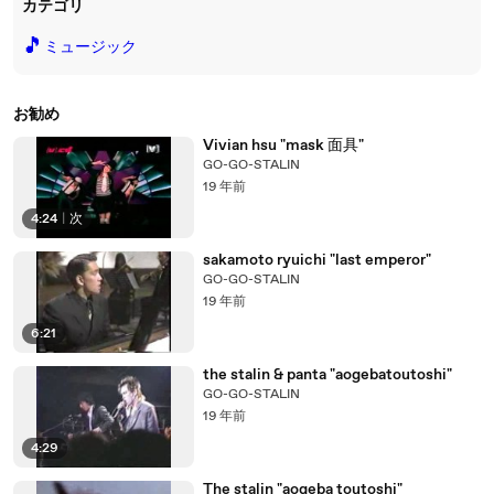
カテゴリ
🎵
ミュージック
お勧め
Vivian hsu "mask 面具"
GO-GO-STALIN
19 年前
4:24
|
次
sakamoto ryuichi "last emperor"
GO-GO-STALIN
19 年前
6:21
the stalin & panta "aogebatoutoshi"
GO-GO-STALIN
19 年前
4:29
The stalin "aogeba toutoshi"