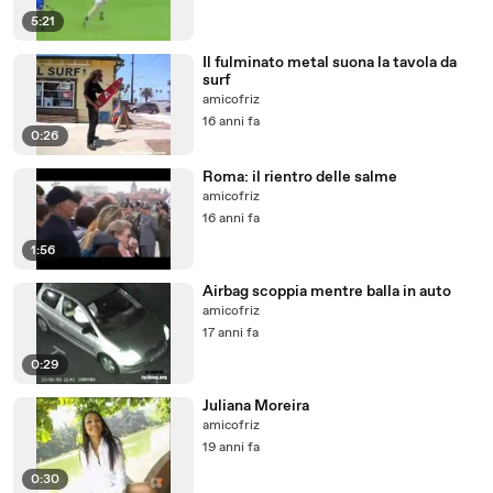
5:21
Il fulminato metal suona la tavola da
surf
amicofriz
16 anni fa
0:26
Roma: il rientro delle salme
amicofriz
16 anni fa
1:56
Airbag scoppia mentre balla in auto
amicofriz
17 anni fa
0:29
Juliana Moreira
amicofriz
19 anni fa
0:30