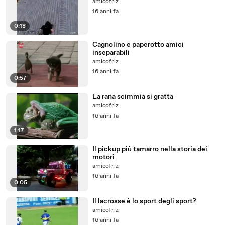
amicofriz
16 anni fa
0:18
Cagnolino e paperotto amici
inseparabili
amicofriz
16 anni fa
0:57
La rana scimmia si gratta
amicofriz
16 anni fa
1:17
Il pickup più tamarro nella storia dei
motori
amicofriz
16 anni fa
0:05
Il lacrosse è lo sport degli sport?
amicofriz
16 anni fa