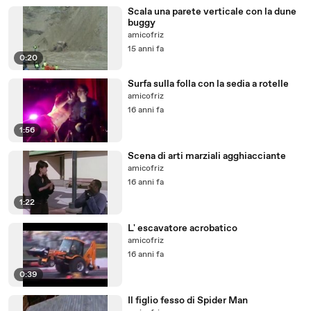
Scala una parete verticale con la dune
buggy
amicofriz
15 anni fa
0:20
Surfa sulla folla con la sedia a rotelle
amicofriz
16 anni fa
1:56
Scena di arti marziali agghiacciante
amicofriz
16 anni fa
1:22
L' escavatore acrobatico
amicofriz
16 anni fa
0:39
Il figlio fesso di Spider Man