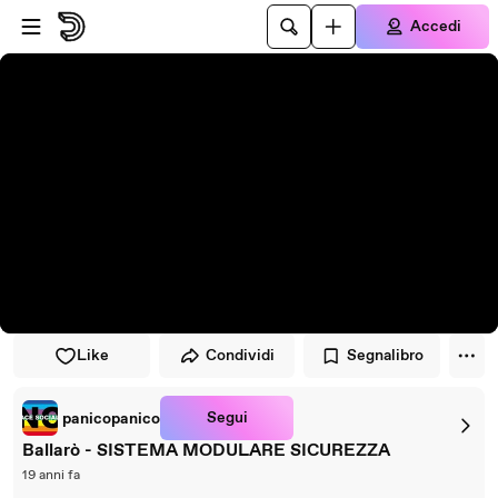
Vai al lettore
Passa al contenuto principale
Accedi
Like
Condividi
Segnalibro
Segui
panicopanico
Ballarò - SISTEMA MODULARE SICUREZZA
19 anni fa