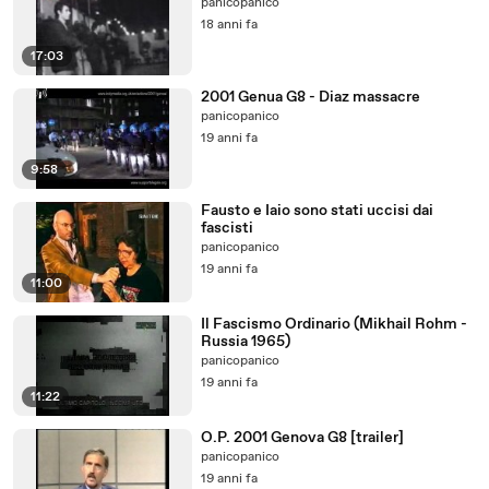
panicopanico
18 anni fa
17:03
2001 Genua G8 - Diaz massacre
panicopanico
19 anni fa
9:58
Fausto e Iaio sono stati uccisi dai
fascisti
panicopanico
19 anni fa
11:00
Il Fascismo Ordinario (Mikhail Rohm -
Russia 1965)
panicopanico
19 anni fa
11:22
O.P. 2001 Genova G8 [trailer]
panicopanico
19 anni fa