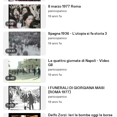
8 marzo 1977 Roma
panicopanico
19 anni fa
1:06
Spagna 1936 - L'utopia si fa storia 3
panicopanico
19 anni fa
10:37
Le quattro giornate di Napoli - Video
G8
panicopanico
19 anni fa
9:40
I FUNERALI DI GIORGIANA MASI
(ROMA 1977)
panicopanico
19 anni fa
1:03
Delfo Zorzi: Ieri le bombe oggi le borse