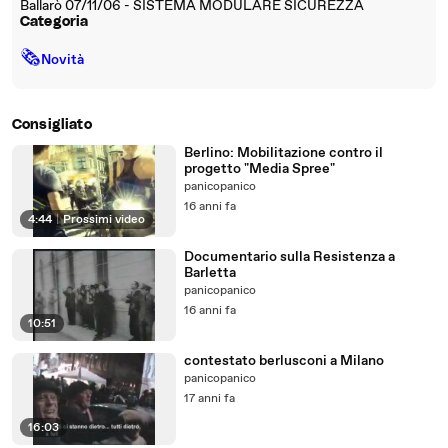
Ballarò 07/11/06 - SISTEMA MODULARE SICUREZZA
Categoria
🗞
Novità
Consigliato
Berlino: Mobilitazione contro il
progetto "Media Spree"
panicopanico
16 anni fa
4:44
|
Prossimi video
Documentario sulla Resistenza a
Barletta
panicopanico
16 anni fa
10:51
contestato berlusconi a Milano
panicopanico
17 anni fa
16:03