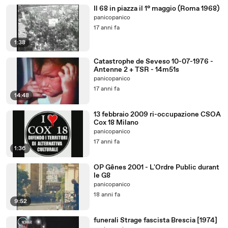
Il 68 in piazza il 1° maggio (Roma 1968)
panicopanico
17 anni fa
1:38
Catastrophe de Seveso 10-07-1976 -
Antenne 2 + TSR - 14m51s
panicopanico
17 anni fa
14:48
13 febbraio 2009 ri-occupazione CSOA
Cox 18 Milano
panicopanico
17 anni fa
1:36
OP Gênes 2001 - L'Ordre Public durant
le G8
panicopanico
18 anni fa
9:52
funerali Strage fascista Brescia [1974]