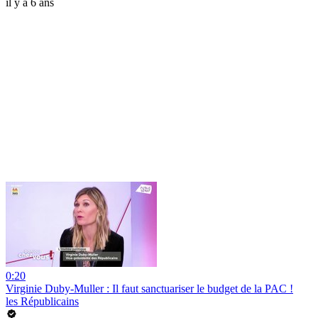
il y a 6 ans
0:20
Virginie Duby-Muller : Il faut sanctuariser le budget de la PAC !
les Républicains