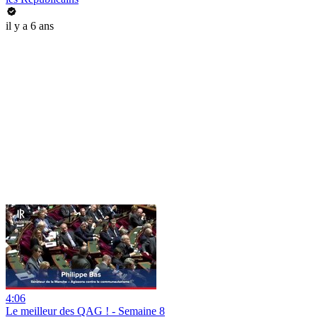
il y a 6 ans
4:06
Le meilleur des QAG ! - Semaine 8