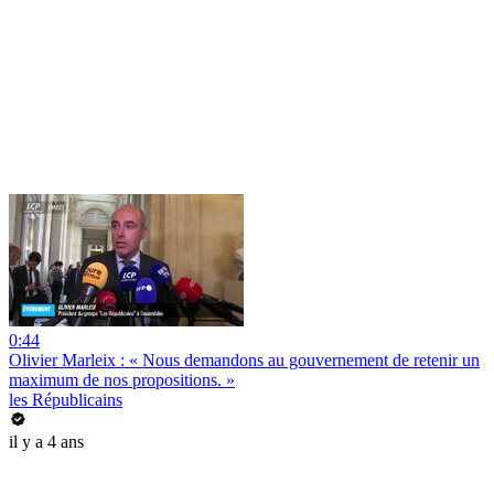
0:44
Olivier Marleix : « Nous demandons au gouvernement de retenir un
maximum de nos propositions. »
les Républicains
il y a 4 ans