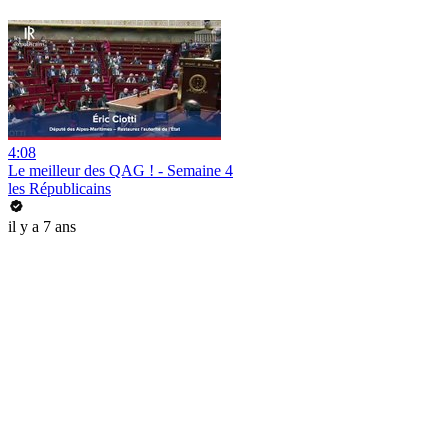
4:08
Le meilleur des QAG ! - Semaine 4
les Républicains
il y a 7 ans