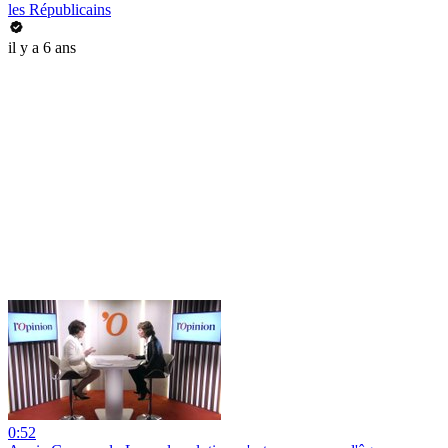
les Républicains
il y a 6 ans
0:52