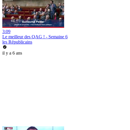
3:09
Le meilleur des QAG ! - Semaine 6
les Républicains
il y a 6 ans