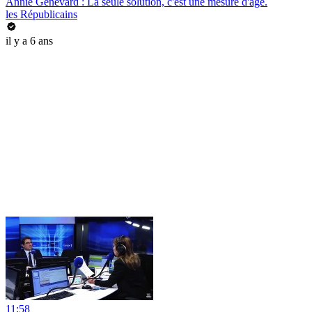
Annie Genevard : La seule solution, c'est une mesure d'âge.
les Républicains
il y a 6 ans
11:58