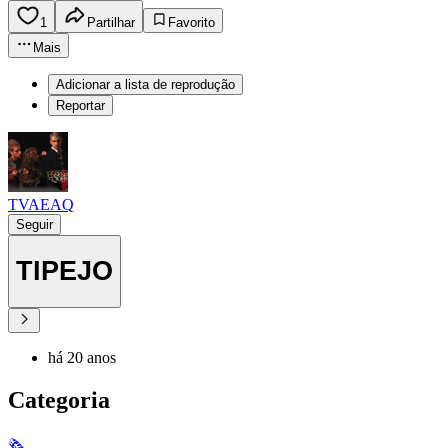
1
Partilhar
Favorito
Mais
Adicionar a lista de reprodução
Reportar
TVAEAQ
Seguir
TIPEJO
há 20 anos
Categoria
🗞