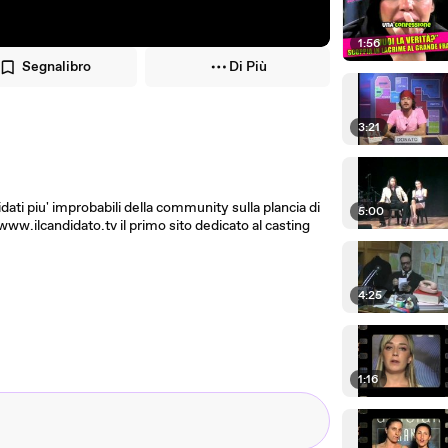
1:56
Segnalibro
Di Più
3:21
dati piu' improbabili della community sulla plancia di
5:00
ww.ilcandidato.tv il primo sito dedicato al casting
4:25
1:16