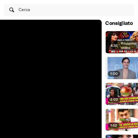
Cerca
Consigliato
Prossimi
4:35
|
video
1:00
2:02
1:52