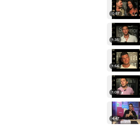
0:57
1:35
1:54
1:08
4:47