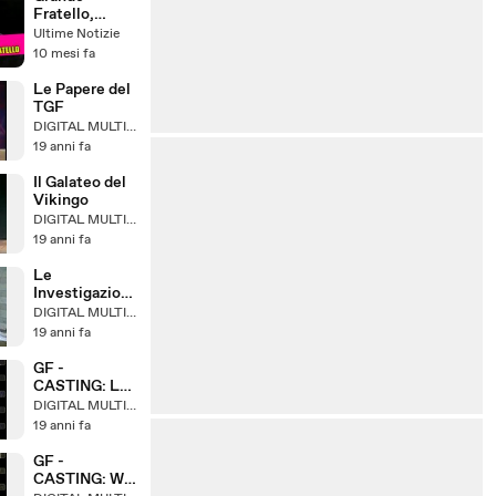
24 ore
Fratello,
Francesca
Ultime Notizie
crolla: “Ho
10 mesi fa
perso tutto”
Le Papere del
TGF
DIGITAL MULTIMEDIA
19 anni fa
Il Galateo del
Vikingo
DIGITAL MULTIMEDIA
19 anni fa
Le
Investigazioni
di Nadir
DIGITAL MULTIMEDIA
19 anni fa
GF -
CASTING: Le
Mamme
DIGITAL MULTIMEDIA
19 anni fa
GF -
CASTING: We