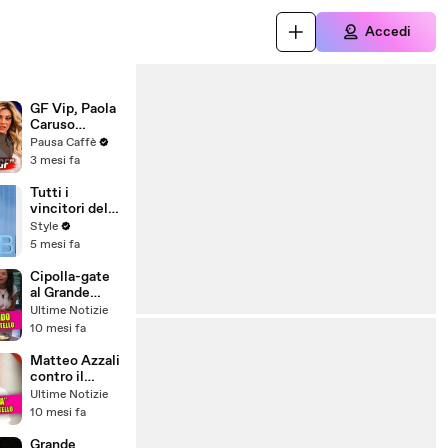
Accedi
GF Vip, Paola
Caruso
spiazza
Pausa Caffè
Francesca
3 mesi fa
“Me l’ha detto
il GF”
Tutti i
vincitori del
Grande
Style
Fratello VIP,
5 mesi fa
da Alessia
Macari a
Cipolla-gate
Nikita
al Grande
Pelizon: ecco
Fratello:
Ultime Notizie
che fine
scoppia la
10 mesi fa
hanno fatto
prima lite tra i
concorrenti
Matteo Azzali
contro il
Grande
Ultime Notizie
Fratello:
10 mesi fa
pronto a
lasciare dopo
Grande