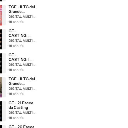
TGF - il TG del
Grande
Fratello
DIGITAL MULTIMEDIA
ed.16.03
19 anni fa
GF -
CASTING:
Roma
DIGITAL MULTIMEDIA
Capoccia
19 anni fa
GF -
CASTING: I
Telegenici
DIGITAL MULTIMEDIA
19 anni fa
TGF - il TG del
Grande
Fratello
DIGITAL MULTIMEDIA
ed.12.03
19 anni fa
GF - 21 Facce
da Casting
DIGITAL MULTIMEDIA
19 anni fa
GF - 20 Facce