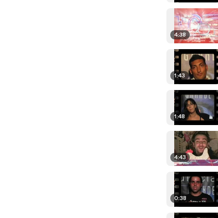
4:38
1:43
1:48
4:43
0:38