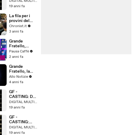
are Family
DIGITAL MULTIMEDIA
19 anni fa
La fila per i
provini del
Grande
Chronist.it
Fratello
3 anni fa
Grande
Fratello,
escono fuori i
Pausa Caffè
primi 4
2 anni fa
concorrenti!
due vengono
Grande
proprio da la...
Fratello, la
prossima
Allo Notizie
edizione sarà
4 anni fa
senza Vip? Il
motivo Il
GF -
Grande
CASTING: Di
Fratello Vip è
Nuovo Single
DIGITAL MULTIMEDIA
arrivata al
19 anni fa
GF -
CASTING:
Fashion
DIGITAL MULTIMEDIA
19 anni fa