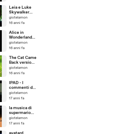
Leia e Luke
Skywalker
sono fratelli
giotelamon
16 anni fa
Alice in
Wonderland
1904 Cecil
giotelamon
Hepworth
16 anni fa
The Cat Came
Back versione
Fred Penner
giotelamon
16 anni fa
IPAD - I
commenti di
Adolf Hitler
giotelamon
17 anni fa
la musica di
supermario
bros
giotelamon
tamburellata
17 anni fa
con le penne
avatard