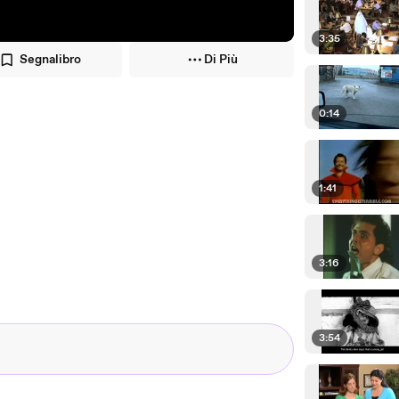
3:35
Segnalibro
Di Più
0:14
1:41
3:16
3:54