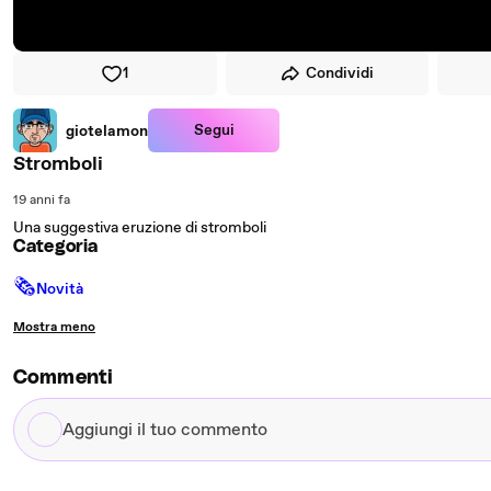
1
Condividi
Segui
giotelamon
Stromboli
19 anni fa
Una suggestiva eruzione di stromboli
Categoria
🗞
Novità
Mostra meno
Commenti
Aggiungi
il
tuo