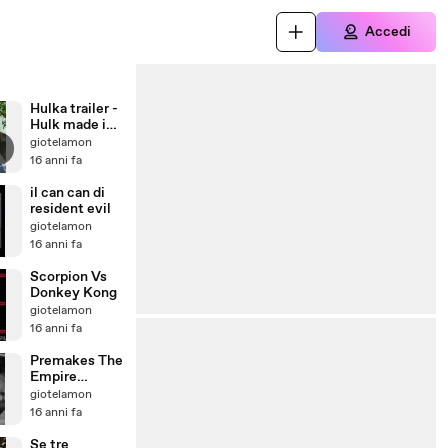
Accedi
Hulka trailer -
Hulk made in
bangladesh
giotelamon
16 anni fa
il can can di
resident evil
giotelamon
16 anni fa
Scorpion Vs
Donkey Kong
giotelamon
16 anni fa
Premakes The
Empire
Strikes Back
giotelamon
(1950) trailer
16 anni fa
Se tre