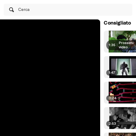
Cerca
Consigliato
Prossimi
1:35
|
video
1:47
0:24
2:53