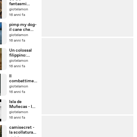
fantasmi
infestano una
giotelamon
biblioteca
16 anni fa
pimp my dog-
il cane che
balla l hip hop
giotelamon
16 anni fa
Un colossal
filippino:
Killing Satana
giotelamon
16 anni fa
Il
combattimen
to più atroce
giotelamon
che si sia mai
16 anni fa
visto
Isla de
Muñecas - l
isola delle
giotelamon
bambole
16 anni fa
camisecret -
la scollatura