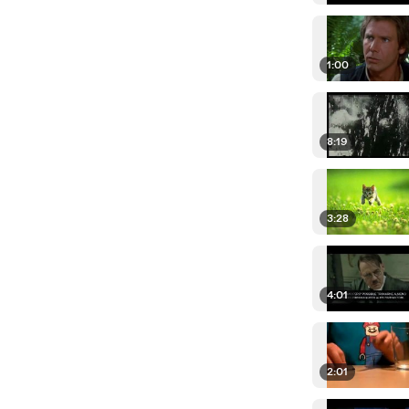
1:00
8:19
3:28
4:01
2:01