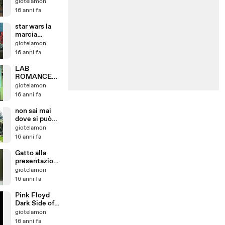
su misura
giotelamon
16 anni fa
star wars la
marcia
imperiale
giotelamon
fatta con le
16 anni fa
pernacchie
LAB
ROMANCE
parodia di Bad
giotelamon
Romance di
16 anni fa
Lady Gaga
non sai mai
dove si può
nascondere
giotelamon
un ninja
16 anni fa
Gatto alla
presentazione
dell ipad non
giotelamon
crede ai suoi
16 anni fa
occhi
Pink Floyd
Dark Side of
the Moon 8-
giotelamon
bit Time
16 anni fa