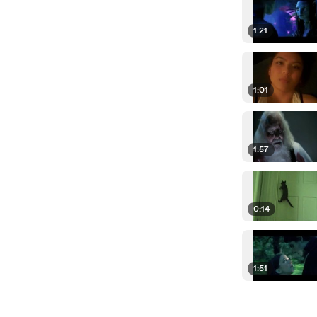
1:21
1:01
1:57
0:14
1:51