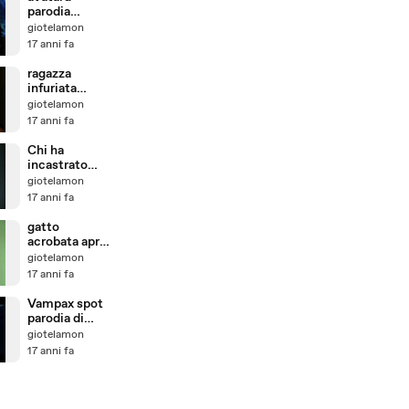
parodia
politicamente
giotelamon
scorretta di
17 anni fa
avatar
ragazza
infuriata
distrugge la
giotelamon
ps3 del
17 anni fa
fidanzato
Chi ha
incastrato
Babbo Natale
giotelamon
17 anni fa
gatto
acrobata apre
la porta chiusa
giotelamon
17 anni fa
Vampax spot
parodia di
twilight
giotelamon
17 anni fa