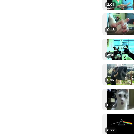
2:01
0:43
3:46
0:15
0:52
6:22