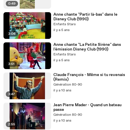
0:49
Anne chante "Partir là-bas" dans le
Disney Club (1990)
Enfants Stars
il y a 5 ans
3:06
Anne chante "La Petite Sirène" dans
l'émission Disney Club (1990)
Enfants Stars
il y a 5 ans
3:51
Claude François - Même si tu revenais
(Remix)
Génération 80-90
il y a 10 ans
3:47
Jean Pierre Mader - Quand un bateau
passe
Génération 80-90
il y a 10 ans
2:55