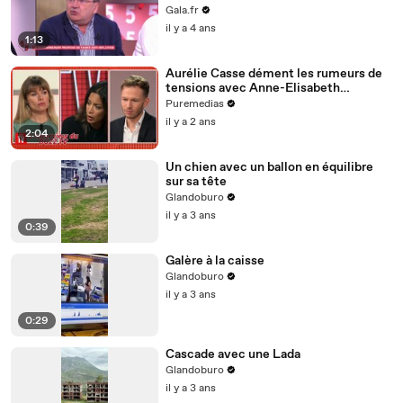
face à un projet du gouvernement
Gala.fr
il y a 4 ans
1:13
Aurélie Casse dément les rumeurs de
tensions avec Anne-Elisabeth
Lemoine
Puremedias
il y a 2 ans
2:04
Un chien avec un ballon en équilibre
sur sa tête
Glandoburo
il y a 3 ans
0:39
Galère à la caisse
Glandoburo
il y a 3 ans
0:29
Cascade avec une Lada
Glandoburo
il y a 3 ans