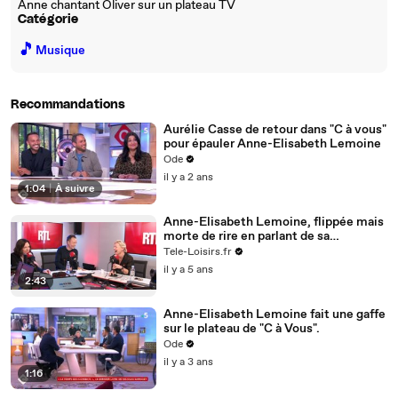
Anne chantant Oliver sur un plateau TV
Catégorie
🎵
Musique
Recommandations
Aurélie Casse de retour dans "C à vous"
pour épauler Anne-Elisabeth Lemoine
Ode
il y a 2 ans
1:04
|
À suivre
Anne-Elisabeth Lemoine, flippée mais
morte de rire en parlant de sa
participation à Fort Boyard dans On
Tele-Loisirs.fr
refait la télé sur RTL
il y a 5 ans
2:43
Anne-Elisabeth Lemoine fait une gaffe
sur le plateau de "C à Vous".
Ode
il y a 3 ans
1:16