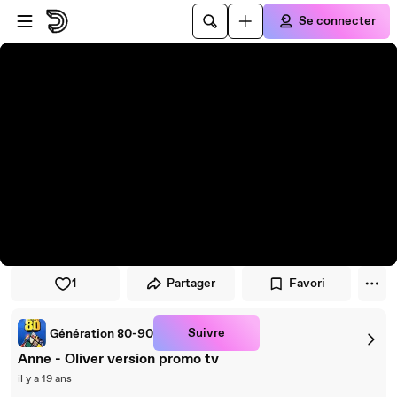
Passer au player
Passer au contenu principal
Se connecter
1
Partager
Favori
Suivre
Génération 80-90
Anne - Oliver version promo tv
il y a 19 ans