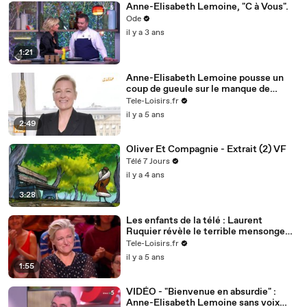
Anne-Elisabeth Lemoine, "C à Vous".
Ode
il y a 3 ans
1:21
Anne-Elisabeth Lemoine pousse un
coup de gueule sur le manque de
visibilité des femmes plus âgées à la
Tele-Loisirs.fr
télévision
il y a 5 ans
2:49
Oliver Et Compagnie - Extrait (2) VF
Télé 7 Jours
il y a 4 ans
3:28
Les enfants de la télé : Laurent
Ruquier révèle le terrible mensonge
d'Anne-Elisabeth Lemoine à Marc-
Tele-Loisirs.fr
Olivier Fogiel
il y a 5 ans
1:55
VIDÉO - "Bienvenue en absurdie" :
Anne-Elisabeth Lemoine sans voix