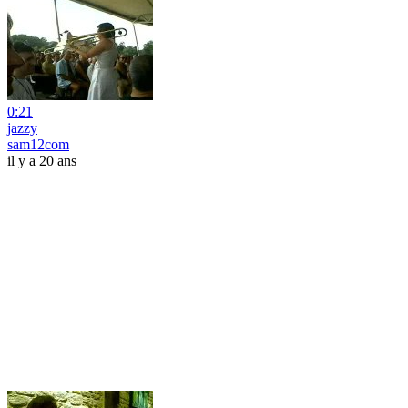
0:21
jazzy
sam12com
il y a 20 ans