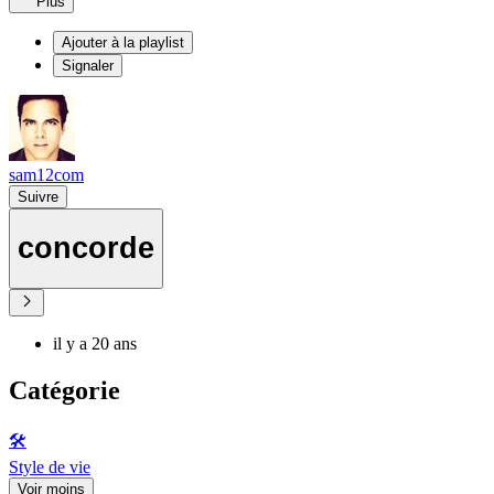
Plus
Ajouter à la playlist
Signaler
sam12com
Suivre
concorde
il y a 20 ans
Catégorie
🛠️
Style de vie
Voir moins