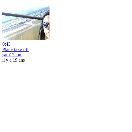
0:43
Plane-take-off
sam12com
il y a 19 ans