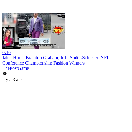
0:36
Jalen Hurts, Brandon Graham, JuJu Smith-Schuster: NFL
Conference Championship Fashion Winners
ThePostGame
il y a 3 ans