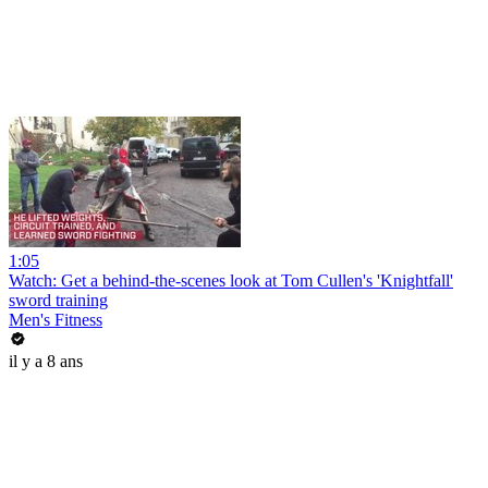
1:05
Watch: Get a behind-the-scenes look at Tom Cullen's 'Knightfall'
sword training
Men's Fitness
il y a 8 ans