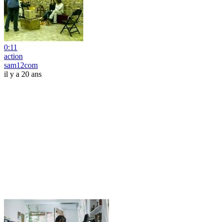
0:11
action
sam12com
il y a 20 ans