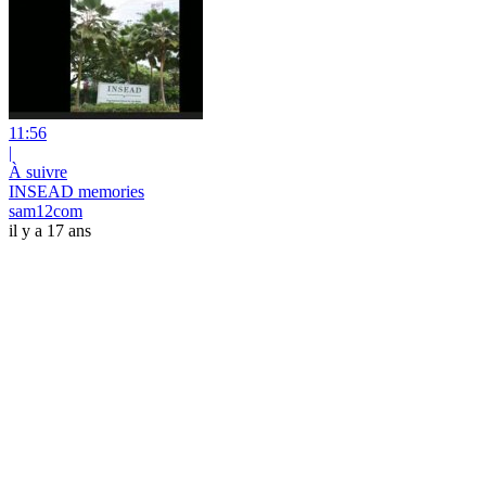
11:56
|
À suivre
INSEAD memories
sam12com
il y a 17 ans