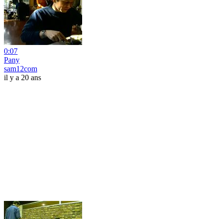
0:07
Pany
sam12com
il y a 20 ans