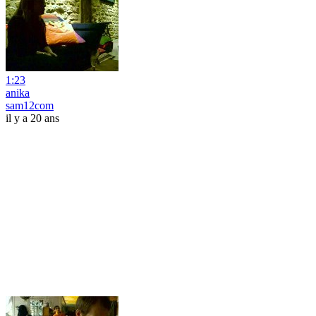
1:23
anika
sam12com
il y a 20 ans