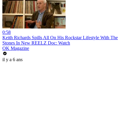
0:58
Keith Richards Spills All On His Rockstar Lifestyle With The
Stones In New REELZ Doc: Watch
OK Magazine
il y a 6 ans