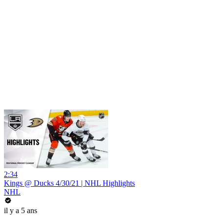
2:34
Kings @ Ducks 4/30/21 | NHL Highlights
NHL
il y a 5 ans