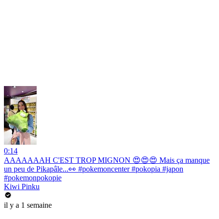
0:14
AAAAAAAH C'EST TROP MIGNON 😍😍😍 Mais ça manque
un peu de Pikapâle...👀 #pokemoncenter #pokopia #japon
#pokemonpokopie
Kiwi Pinku
il y a 1 semaine