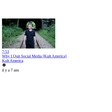
7:53
Why I Quit Social Media [Kult America]
Kult America
il y a 7 ans