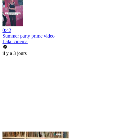
0:42
Summer party prime video
Lala_cinema
il y a 3 jours