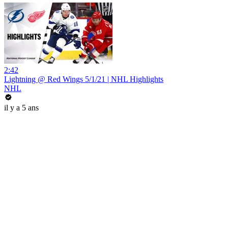
2:42
Lightning @ Red Wings 5/1/21 | NHL Highlights
NHL
il y a 5 ans