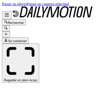
Passer au player
Passer au contenu principal
Rechercher
Se connecter
Regarder en plein écran