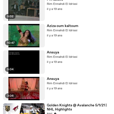
Rim Ennahdi El Idrissi
il y a 19 ans
5:02
Aziza oum kaltoum
Rim Ennahdi El Idrissi
il y a 19 ans
10:47
Ansuya
Rim Ennahdi El Idrissi
il y a 19 ans
5:04
Ansuya
Rim Ennahdi El Idrissi
il y a 19 ans
3:06
Golden Knights @ Avalanche 5/1/21 |
NHL Highlights