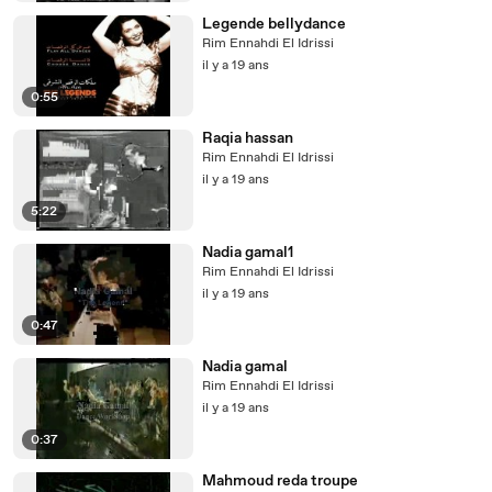
Legende bellydance
Rim Ennahdi El Idrissi
il y a 19 ans
0:55
Raqia hassan
Rim Ennahdi El Idrissi
il y a 19 ans
5:22
Nadia gamal1
Rim Ennahdi El Idrissi
il y a 19 ans
0:47
Nadia gamal
Rim Ennahdi El Idrissi
il y a 19 ans
0:37
Mahmoud reda troupe