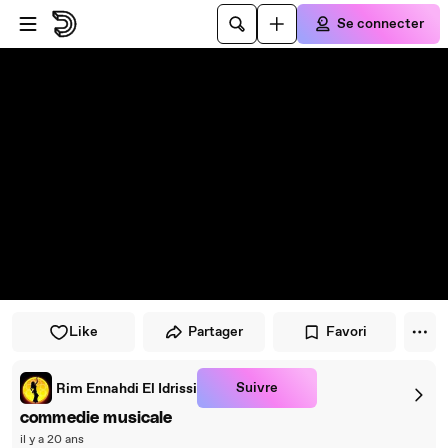
Passer au player
Passer au contenu principal
Se connecter
Like
Partager
Favori
Suivre
Rim Ennahdi El Idrissi
commedie musicale
il y a 20 ans