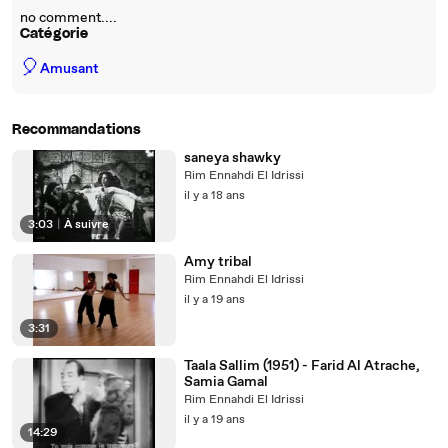
no comment....
Catégorie
🎈
Amusant
Recommandations
saneya shawky
Rim Ennahdi El Idrissi
il y a 18 ans
3:03
|
À suivre
Amy tribal
Rim Ennahdi El Idrissi
il y a 19 ans
3:31
Taala Sallim (1951) - Farid Al Atrache,
Samia Gamal
Rim Ennahdi El Idrissi
il y a 19 ans
14:29