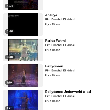
4:54
Ansuya
Rim Ennahdi El Idrissi
il y a 19 ans
2:45
Farida Fahmi
Rim Ennahdi El Idrissi
il y a 19 ans
3:40
Bellyqueen
Rim Ennahdi El Idrissi
il y a 19 ans
1:19
Bellydance Underworld tribal
Rim Ennahdi El Idrissi
il y a 19 ans
1:23