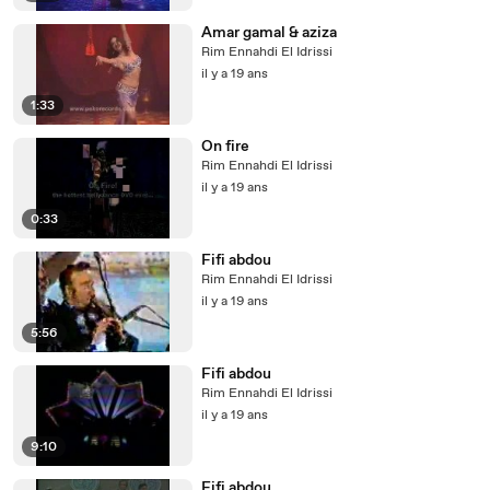
Amar gamal & aziza
Rim Ennahdi El Idrissi
il y a 19 ans
1:33
On fire
Rim Ennahdi El Idrissi
il y a 19 ans
0:33
Fifi abdou
Rim Ennahdi El Idrissi
il y a 19 ans
5:56
Fifi abdou
Rim Ennahdi El Idrissi
il y a 19 ans
9:10
Fifi abdou