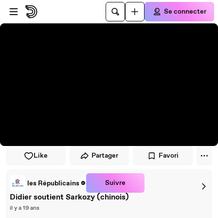
Passer au player
Passer au contenu principal
Se connecter
Like
Partager
Favori
Suivre
les Républicains
Didier soutient Sarkozy (chinois)
il y a 19 ans