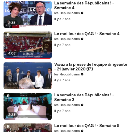
La semaine des Républicains ! -
Semaine 4
les Républicains
il y a 7 ans
2:38
Le meilleur des QAG ! - Semaine 4
les Républicains
il y a 7 ans
4:08
Vœux à la presse de l'équipe dirigeante
- 21 janvier 2020 (17)
les Républicains
il y a 7 ans
35:51
La semaine des Républicains ! -
Semaine 3
les Républicains
il y a 7 ans
2:23
Le meilleur des QAG ! - Semaine 9
les Républicains