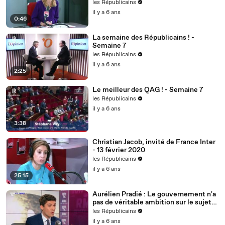
nous voulons des actes !
les Républicains
il y a 6 ans
0:46
La semaine des Républicains ! -
Semaine 7
les Républicains
il y a 6 ans
2:25
Le meilleur des QAG ! - Semaine 7
les Républicains
il y a 6 ans
3:38
Christian Jacob, invité de France Inter
- 13 février 2020
les Républicains
il y a 6 ans
25:15
Aurélien Pradié : Le gouvernement n'a
pas de véritable ambition sur le sujet
du handicap.
les Républicains
il y a 6 ans