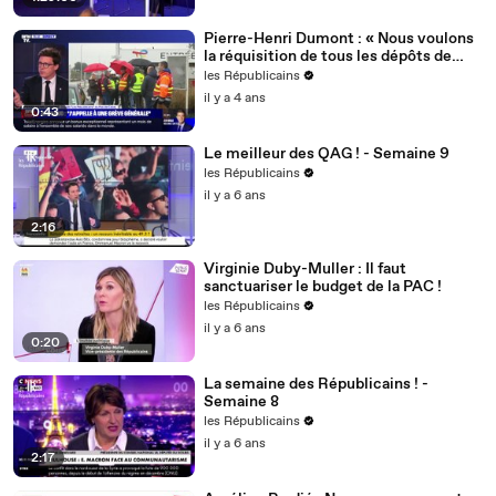
Pierre-Henri Dumont : « Nous voulons
la réquisition de tous les dépôts de
carburant ! »
les Républicains
il y a 4 ans
0:43
Le meilleur des QAG ! - Semaine 9
les Républicains
il y a 6 ans
2:16
Virginie Duby-Muller : Il faut
sanctuariser le budget de la PAC !
les Républicains
il y a 6 ans
0:20
La semaine des Républicains ! -
Semaine 8
les Républicains
il y a 6 ans
2:17