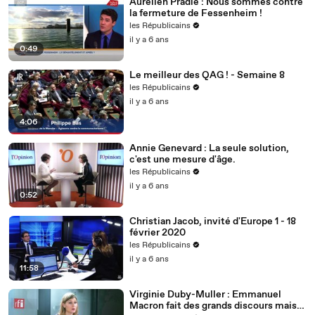
Aurélien Pradié : Nous sommes contre
la fermeture de Fessenheim !
les Républicains
il y a 6 ans
0:49
Le meilleur des QAG ! - Semaine 8
les Républicains
il y a 6 ans
4:06
Annie Genevard : La seule solution,
c'est une mesure d'âge.
les Républicains
il y a 6 ans
0:52
Christian Jacob, invité d'Europe 1 - 18
février 2020
les Républicains
il y a 6 ans
11:58
Virginie Duby-Muller : Emmanuel
Macron fait des grands discours mais