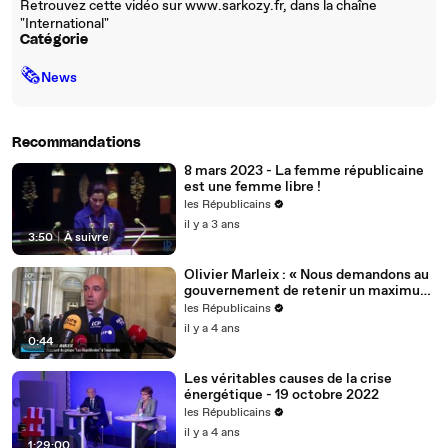
Retrouvez cette vidéo sur www.sarkozy.fr, dans la chaîne
"International"
Catégorie
🗞
News
Recommandations
8 mars 2023 - La femme républicaine
est une femme libre !
les Républicains
il y a 3 ans
3:50
|
À suivre
Olivier Marleix : « Nous demandons au
gouvernement de retenir un maximum
de nos propositions. »
les Républicains
il y a 4 ans
0:44
Les véritables causes de la crise
énergétique - 19 octobre 2022
les Républicains
il y a 4 ans
1:29:00