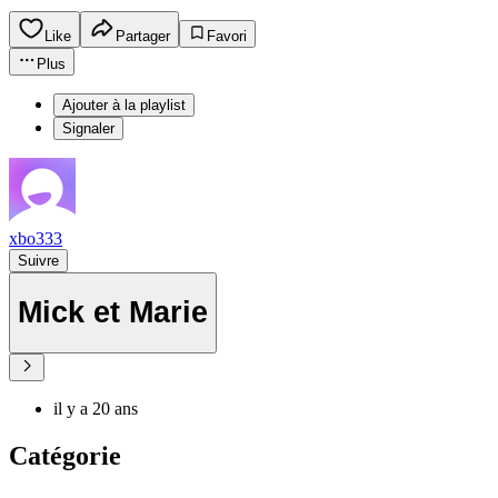
Like
Partager
Favori
Plus
Ajouter à la playlist
Signaler
xbo333
Suivre
Mick et Marie
il y a 20 ans
Catégorie