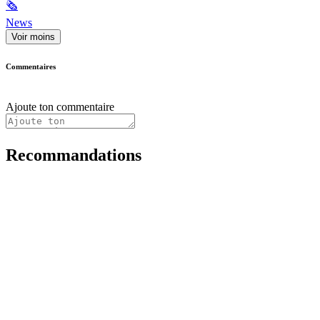
🗞
News
Voir moins
Commentaires
Ajoute ton commentaire
Recommandations