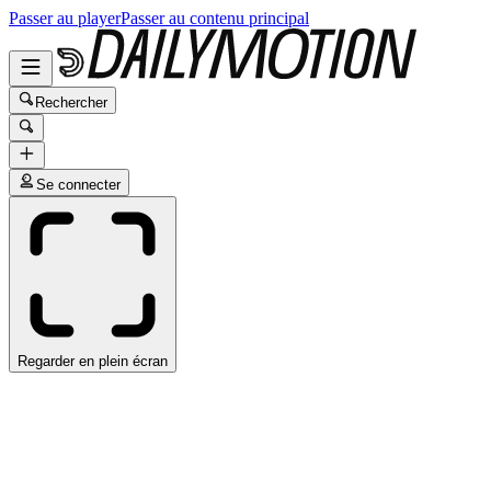
Passer au player
Passer au contenu principal
Rechercher
Se connecter
Regarder en plein écran