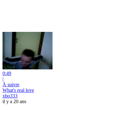
0:49
|
À suivre
What's real love
xbo333
il y a 20 ans