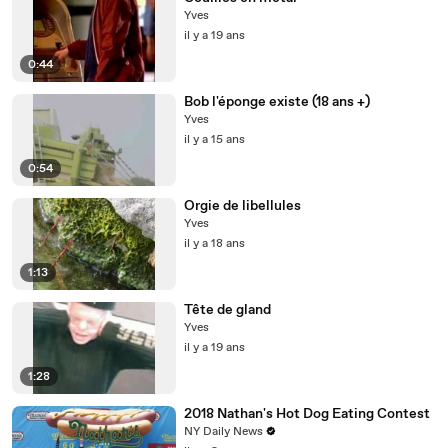
Yves
il y a 19 ans
0:44
Bob l'éponge existe (18 ans +)
Yves
il y a 15 ans
0:54
Orgie de libellules
Yves
il y a 18 ans
1:13
Tête de gland
Yves
il y a 19 ans
1:28
2018 Nathan's Hot Dog Eating Contest
NY Daily News