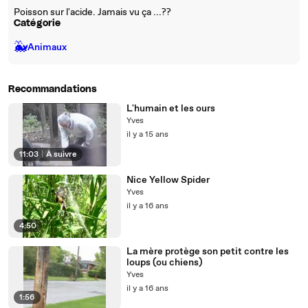
Poisson sur l'acide. Jamais vu ça ...??
Catégorie
🐳
Animaux
Recommandations
L'humain et les ours
Yves
il y a 15 ans
11:03
|
À suivre
Nice Yellow Spider
Yves
il y a 16 ans
4:50
La mère protège son petit contre les
loups (ou chiens)
Yves
il y a 16 ans
1:56