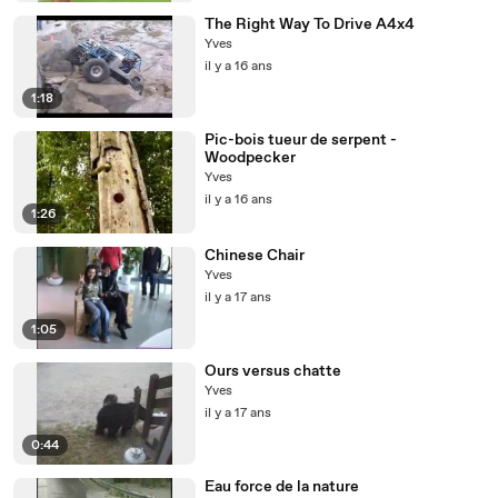
The Right Way To Drive A4x4
Yves
il y a 16 ans
1:18
Pic-bois tueur de serpent -
Woodpecker
Yves
il y a 16 ans
1:26
Chinese Chair
Yves
il y a 17 ans
1:05
Ours versus chatte
Yves
il y a 17 ans
0:44
Eau force de la nature