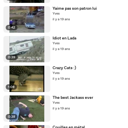
Yaime pas son patron lui
Yves
il y a 19 ans
0:42
Idiot en Lada
Yves
il y a 19 ans
0:39
Crazy Cats :)
Yves
il y a 19 ans
1:08
The best Jackass ever
Yves
il y a 19 ans
0:38
Couilles en métal