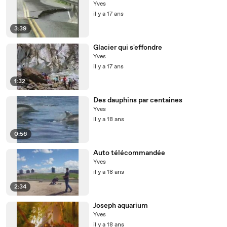
Yves
il y a 17 ans
3:39
Glacier qui s'effondre
Yves
il y a 17 ans
1:32
Des dauphins par centaines
Yves
il y a 18 ans
0:56
Auto télécommandée
Yves
il y a 18 ans
2:34
Joseph aquarium
Yves
il y a 18 ans