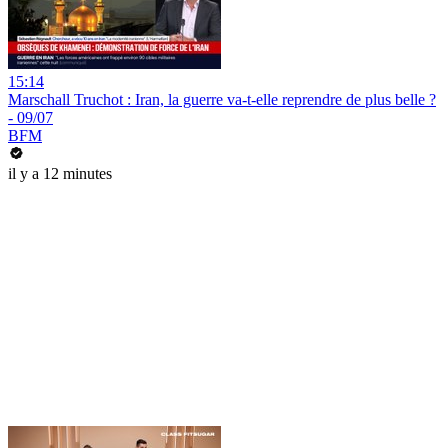
15:14
Marschall Truchot : Iran, la guerre va-t-elle reprendre de plus belle ?
- 09/07
BFM
il y a 12 minutes