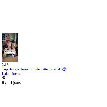
2:13
Top des meilleurs film de cette mi 2026 😱
Lala_cinema
il y a 4 jours