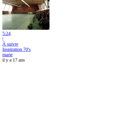
5:24
|
À suivre
Inspiration 70's
marie
il y a 17 ans