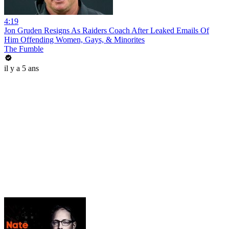
4:19
Jon Gruden Resigns As Raiders Coach After Leaked Emails Of
Him Offending Women, Gays, & Minorites
The Fumble
il y a 5 ans