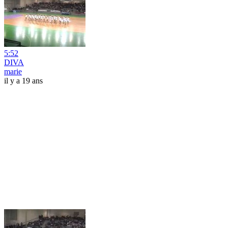
5:52
DIVA
marie
il y a 19 ans