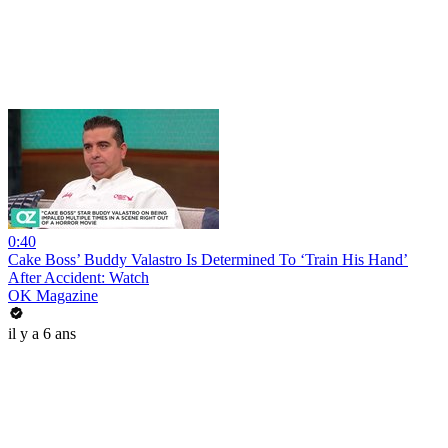
0:40
Cake Boss’ Buddy Valastro Is Determined To ‘Train His Hand’
After Accident: Watch
OK Magazine
il y a 6 ans