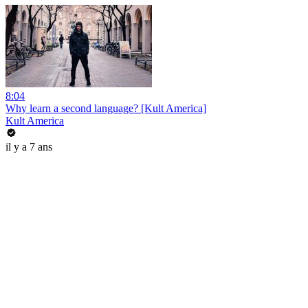
8:04
Why learn a second language? [Kult America]
Kult America
il y a 7 ans