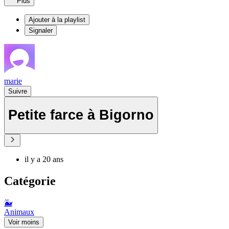
Plus
Ajouter à la playlist
Signaler
marie
Suivre
Petite farce à Bigorno
il y a 20 ans
Catégorie
🐳
Animaux
Voir moins