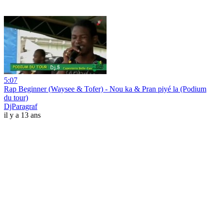
5:07
Rap Beginner (Waysee & Tofer) - Nou ka & Pran piyé la (Podium
du tour)
DjParagraf
il y a 13 ans