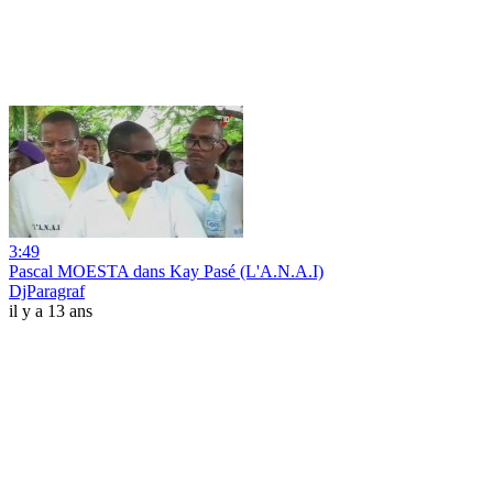
3:49
Pascal MOESTA dans Kay Pasé (L'A.N.A.I)
DjParagraf
il y a 13 ans