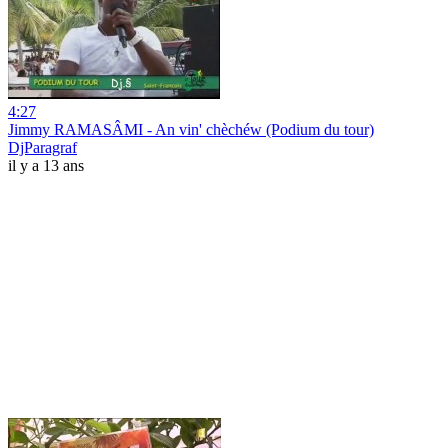
4:27
Jimmy RAMASÂMI - An vin' chèchéw (Podium du tour)
DjParagraf
il y a 13 ans