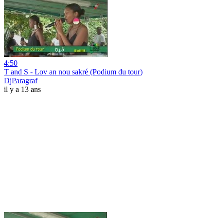
4:50
T and S - Lov an nou sakré (Podium du tour)
DjParagraf
il y a 13 ans