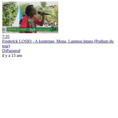
7:35
Frederick LOSIO - A kontretan, Mona, Lanmou intans (Podium du
tour)
DjParagraf
il y a 13 ans