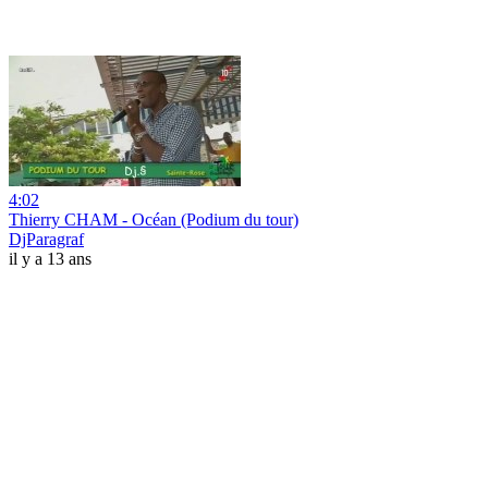
4:02
Thierry CHAM - Océan (Podium du tour)
DjParagraf
il y a 13 ans