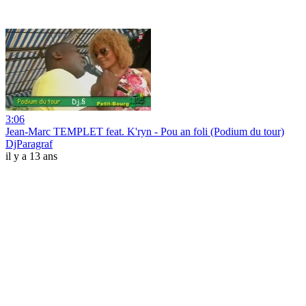
3:06
Jean-Marc TEMPLET feat. K'ryn - Pou an foli (Podium du tour)
DjParagraf
il y a 13 ans