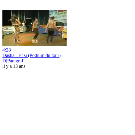
4:28
Dasha - Et si (Podium du tour)
DjParagraf
il y a 13 ans