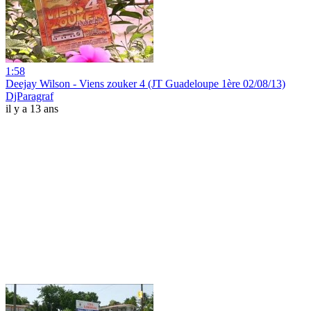
1:58
Deejay Wilson - Viens zouker 4 (JT Guadeloupe 1ère 02/08/13)
DjParagraf
il y a 13 ans