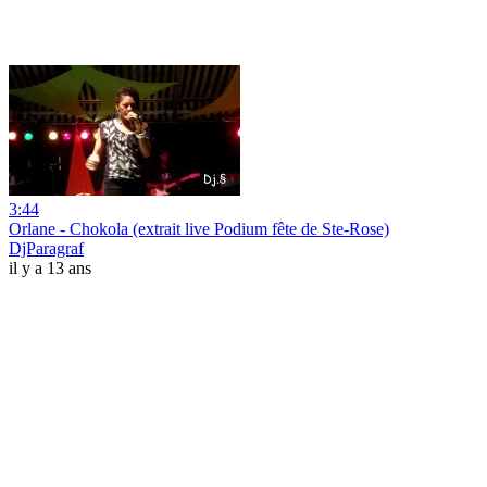
3:44
Orlane - Chokola (extrait live Podium fête de Ste-Rose)
DjParagraf
il y a 13 ans