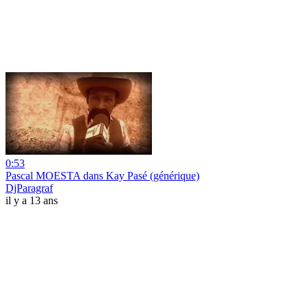
0:53
Pascal MOESTA dans Kay Pasé (générique)
DjParagraf
il y a 13 ans