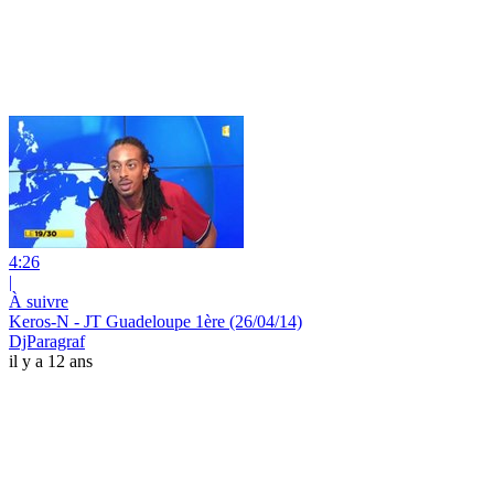
4:26
|
À suivre
Keros-N - JT Guadeloupe 1ère (26/04/14)
DjParagraf
il y a 12 ans