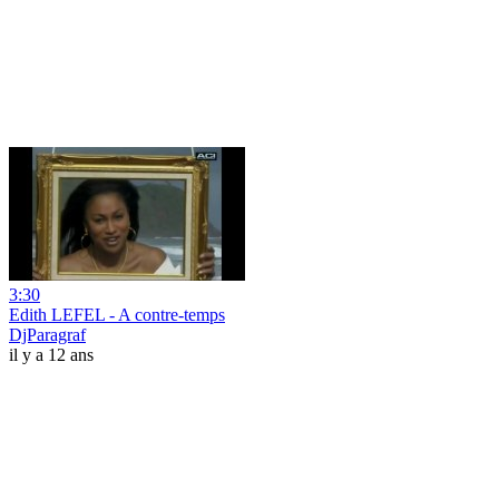
3:30
Edith LEFEL - A contre-temps
DjParagraf
il y a 12 ans