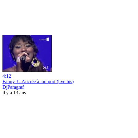
4:12
Fanny J - Ancrée à ton port (live bis)
DjParagraf
il y a 13 ans