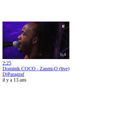
2:25
Dominik COCO - Zanmi-O (live)
DjParagraf
il y a 13 ans