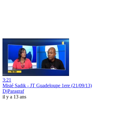
3:21
Misié Sadik - JT Guadeloupe 1ere (21/09/13)
DjParagraf
il y a 13 ans