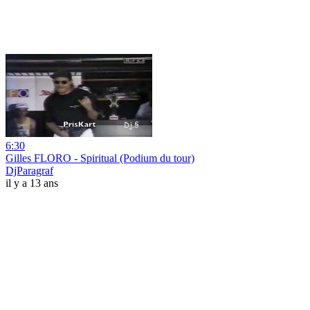
6:30
Gilles FLORO - Spiritual (Podium du tour)
DjParagraf
il y a 13 ans