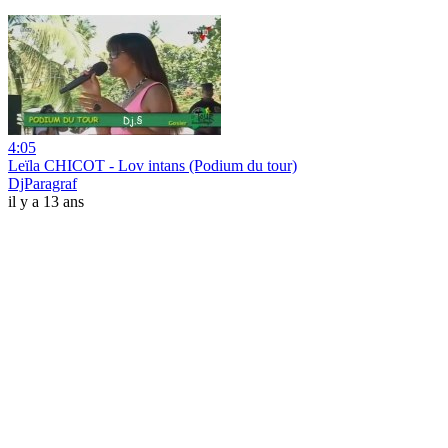
4:05
Leïla CHICOT - Lov intans (Podium du tour)
DjParagraf
il y a 13 ans