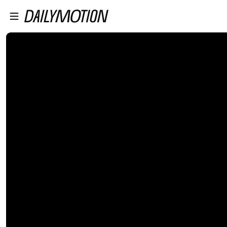
Vai al lettore
Passa al contenuto principale