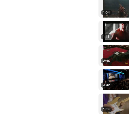
1:04
1:43
2:40
3:42
1:39