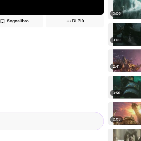
3:06
Segnalibro
Di Più
3:08
2:41
3:55
2:03