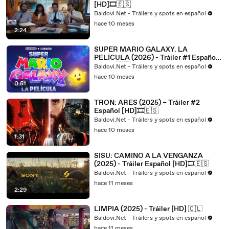
[HD]🎞️🇪🇸
Baldovi.Net - Tráilers y spots en español
hace 10 meses
2:24
SUPER MARIO GALAXY. LA
PELÍCULA (2026) - Tráiler #1 Español
[HD]🎞️🇪🇸
Baldovi.Net - Tráilers y spots en español
hace 10 meses
0:51
TRON: ARES (2025) – Tráiler #2
Español [HD]🎞️🇪🇸
Baldovi.Net - Tráilers y spots en español
hace 10 meses
1:31
SISU: CAMINO A LA VENGANZA
(2025) - Tráiler Español [HD]🎞️🇪🇸
Baldovi.Net - Tráilers y spots en español
hace 11 meses
2:29
LIMPIA (2025) - Tráiler [HD] 🇨🇱
Baldovi.Net - Tráilers y spots en español
hace 11 meses