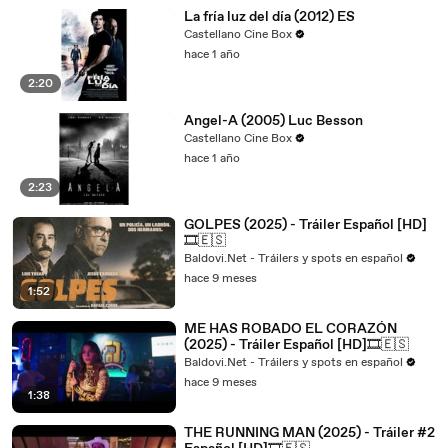
La fría luz del día (2012) ES
Castellano Cine Box
hace 1 año
2:20
Angel-A (2005) Luc Besson
Castellano Cine Box
hace 1 año
2:23
GOLPES (2025) - Tráiler Español [HD]
🎞️🇪🇸
Baldovi.Net - Tráilers y spots en español
hace 9 meses
1:52
ME HAS ROBADO EL CORAZÓN
(2025) - Tráiler Español [HD]🎞️🇪🇸
Baldovi.Net - Tráilers y spots en español
hace 9 meses
1:38
THE RUNNING MAN (2025) - Tráiler #2