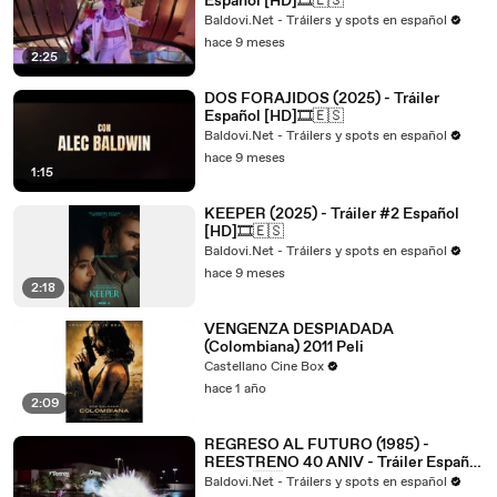
Español [HD]🎞️🇪🇸
Baldovi.Net - Tráilers y spots en español
hace 9 meses
2:25
DOS FORAJIDOS (2025) - Tráiler
Español [HD]🎞️🇪🇸
Baldovi.Net - Tráilers y spots en español
hace 9 meses
1:15
KEEPER (2025) - Tráiler #2 Español
[HD]🎞️🇪🇸
Baldovi.Net - Tráilers y spots en español
hace 9 meses
2:18
VENGENZA DESPIADADA
(Colombiana) 2011 Peli
Castellano Cine Box
hace 1 año
2:09
REGRESO AL FUTURO (1985) -
REESTRENO 40 ANIV - Tráiler Español
[HD]🎞️🇪🇸
Baldovi.Net - Tráilers y spots en español