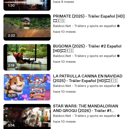
hace 9 meses
1:30
PRIMATE (2025) - Tráiler Español [HD]
🎞️🇪🇸
Baldovi.Net - Tráilers y spots en español
hace 10 meses
2:22
BUGONIA (2025) - Tráiler #2 Español
[HD]🎞️🇪🇸
Baldovi.Net - Tráilers y spots en español
hace 10 meses
2:18
LA PATRULLA CANINA EN NAVIDAD
(2025) - Tráiler Español [HD]🎞️🇪🇸
Baldovi.Net - Tráilers y spots en español
hace 10 meses
0:30
STAR WARS: THE MANDALORIAN
AND GROGU (2026) - Tráiler #1
Español [HD]🎞️🇪🇸
Baldovi.Net - Tráilers y spots en español
hace 10 meses
1:34