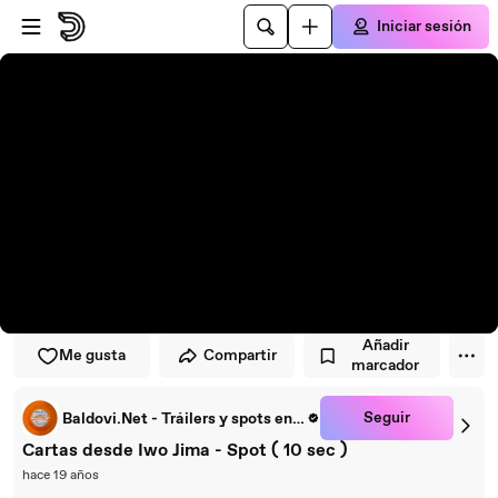
Saltar al reproductor
Saltar al contenido principal
Iniciar sesión
Añadir
Me gusta
Compartir
marcador
Seguir
Baldovi.Net - Tráilers y spots en español
Cartas desde Iwo Jima - Spot ( 10 sec )
hace 19 años