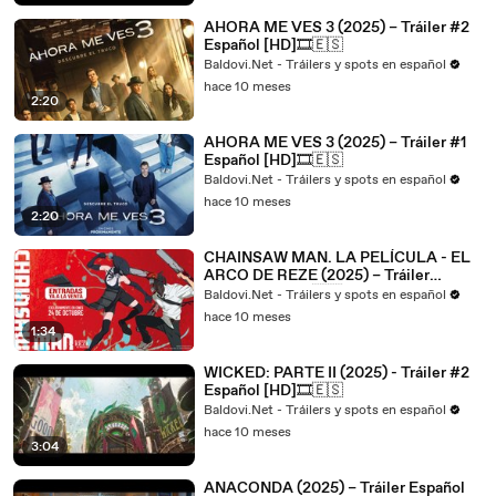
AHORA ME VES 3 (2025) – Tráiler #2
Español [HD]🎞️🇪🇸
Baldovi.Net - Tráilers y spots en español
hace 10 meses
2:20
AHORA ME VES 3 (2025) – Tráiler #1
Español [HD]🎞️🇪🇸
Baldovi.Net - Tráilers y spots en español
hace 10 meses
2:20
CHAINSAW MAN. LA PELÍCULA - EL
ARCO DE REZE (2025) – Tráiler
Español [HD]🎞️🇪🇸
Baldovi.Net - Tráilers y spots en español
hace 10 meses
1:34
WICKED: PARTE II (2025) - Tráiler #2
Español [HD]🎞️🇪🇸
Baldovi.Net - Tráilers y spots en español
hace 10 meses
3:04
ANACONDA (2025) – Tráiler Español