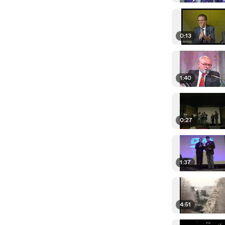
0:13
1:40
0:27
1:37
4:51