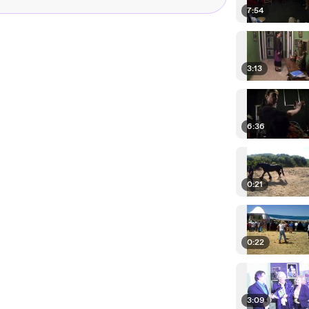
7:54
3:13
6:36
0:21
0:22
3:09