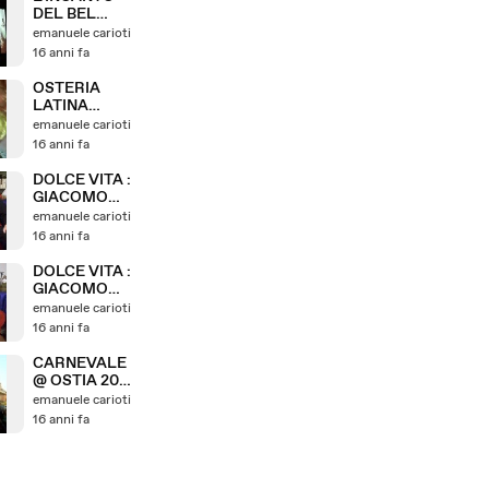
02 2010
DEL BEL
CANTO @
emanuele carioti
TEATRO
16 anni fa
FLAIANO DI
ROMA
OSTERIA
05.02.2010
LATINA
OTTIMA
emanuele carioti
CUCINA
16 anni fa
ROMANA @
VIA LATINA
DOLCE VITA :
GIACOMO
CARIOTI
emanuele carioti
INTERVISTA
16 anni fa
MAURIZIO
LIVERANI 2
DOLCE VITA :
GIACOMO
CARIOTI
emanuele carioti
INTERVISTA
16 anni fa
MAURIZIO
LIVERANI
CARNEVALE
@ OSTIA 2010
EMANUELE
emanuele carioti
CARIOTI
16 anni fa
EMATUBE
CORTONOTT
E S