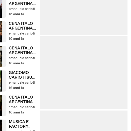
ARGENTINA 2
ARRIVA
emanuele carioti
EMANUELE
16 anni fa
CENA ITALO
ARGENTINA 1
DA SILVIO
emanuele carioti
BENEDETTO
16 anni fa
CENA ITALO
ARGENTINA
4 - CENA E
emanuele carioti
CANTI
16 anni fa
GIACOMO
CARIOTI SU
TELESTUDIO
emanuele carioti
16 anni fa
CENA ITALO
ARGENTINA 5
CANTI SILVIO
emanuele carioti
BENEDETTO
16 anni fa
12.06.2010 13
MUSICA E
FACTORY