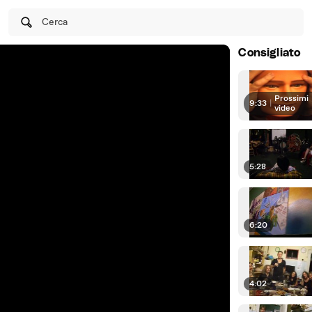
Cerca
Consigliato
Prossimi
9:33
|
video
5:28
6:20
4:02