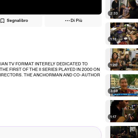
2:33
Segnalibro
Di Più
1:18
LIAN TV FORMAT INTERELY DEDICATED TO
1:20
E FIRST OF THE II SERIES PLAYED IN 2000 ON
G DIRECTORS. THE ANCHORMAN AND CO-AUTHOR
3:59
1:17