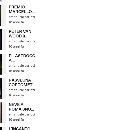
MARCELLO
SGARLATA -
PREMIO
MAGG
MARCELLO
SGARLATA -
emanuele carioti
INTERVENTI
16 anni fa
TELEVISIVI
DEL 1987
PETER VAN
WOOD &
PINO DE
emanuele carioti
LUCIA
16 anni fa
SUONANO
INSIEME
FILASTROCC
NEGLI '80
A
ALL'ALBICOC
emanuele carioti
OCCA VINCE
16 anni fa
IX ED. FES.
CORTI XX
RASSEGNA
MUN.
CORTOMETR
AGGI XX
emanuele carioti
MUNICIPIO
16 anni fa
ROMA AKIRA
CORTI E
NEVE A
RIBEL
ROMA SNOW
@ ROME
emanuele carioti
VARI
16 anni fa
QUARTIERI
EMATUBE 12
L'INCANTO