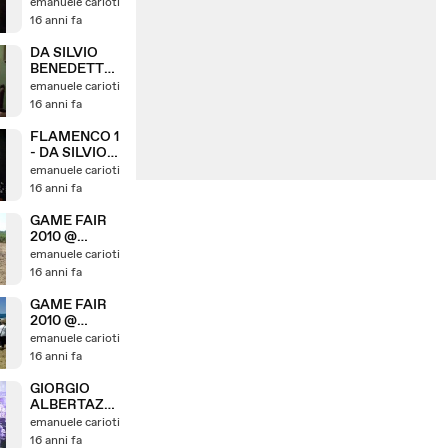
SILVIO - DA
emanuele carioti
SILVIO
16 anni fa
BENEDETTO
12.06.2010 - 7
DA SILVIO
BENEDETTO
12.06.2010 - 2
emanuele carioti
16 anni fa
FLAMENCO 1
- DA SILVIO
BENEDETTO
emanuele carioti
12.06.2010 - 6
16 anni fa
GAME FAIR
2010 @
TARQUINIA
emanuele carioti
LOC SPINICCI
16 anni fa
20° ANNO 2
EMATUBE @
GAME FAIR
2010 @
TARQUINIA
emanuele carioti
LOC.
16 anni fa
SPINICCI 20°
ANNO
GIORGIO
EMATUBE @
ALBERTAZZI
RICEVE IL
emanuele carioti
PREMIO
16 anni fa