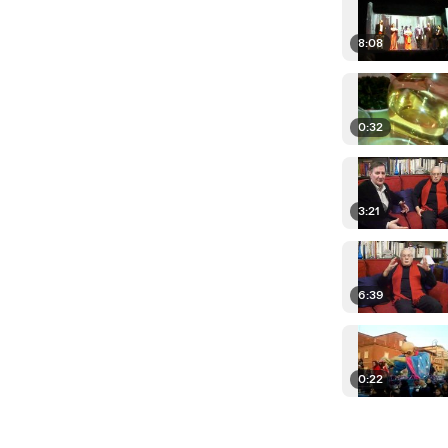
8:08
0:32
3:21
6:39
0:22