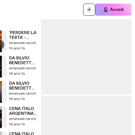
Accedi
'PERDERE LA
TESTA' -
CORTOMETR
emanuele carioti
AGGIO -
15 anni fa
'MANNEQUIN'
S HEAD' -
DA SILVIO
SHORTMOVI
BENEDETTO
E EMATUBE -
12.06.2010 - 3
emanuele carioti
01/01/2011
16 anni fa
DA SILVIO
BENEDETTO
12.06.2010 - 1
emanuele carioti
16 anni fa
CENA ITALO
ARGENTINA 3
CINCIN
emanuele carioti
PROGRESSIV
16 anni fa
O
CENA ITALO