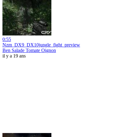
0:55
Nzm_DX9_DX10jungle_fight_preview
Ben Salade Tomate Oignon
il y a 19 ans