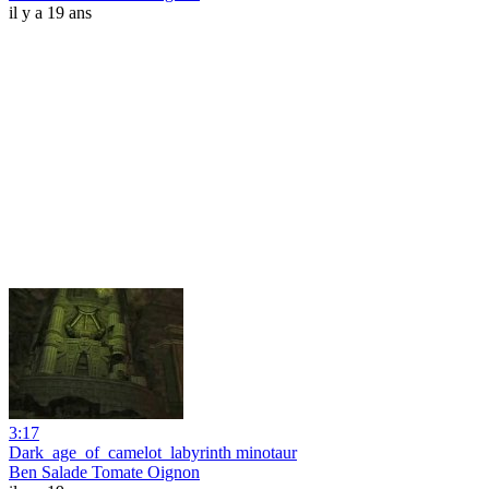
il y a 19 ans
3:17
Dark_age_of_camelot_labyrinth minotaur
Ben Salade Tomate Oignon