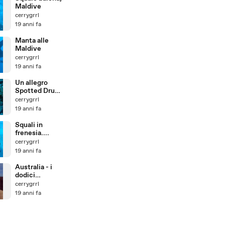
Maldive
cerrygrrl
19 anni fa
Manta alle
Maldive
cerrygrrl
19 anni fa
Un allegro
Spotted Drum
alle
cerrygrrl
Grenadines
19 anni fa
Squali in
frenesia....
cerrygrrl
19 anni fa
Australia - i
dodici
apostoli
cerrygrrl
19 anni fa