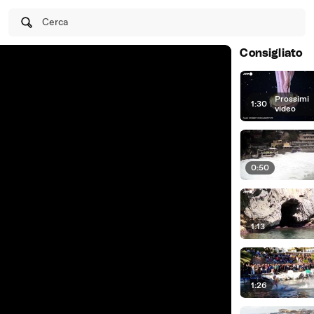
Cerca
Consigliato
Prossimi
1:30
|
video
0:50
1:13
1:26