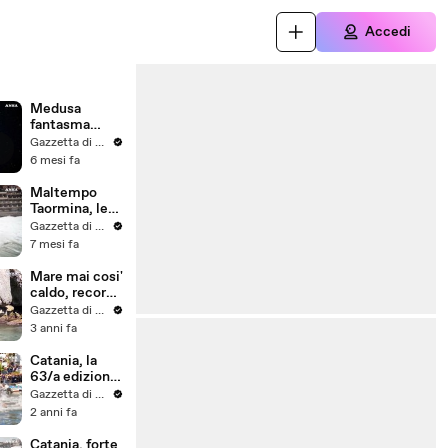
Accedi
Medusa
fantasma
gigante
Gazzetta di Parma
filmata nelle
6 mesi fa
profondita'
marine
Maltempo
dell'Argentina
Taormina, le
onde
Gazzetta di Parma
invadono le
7 mesi fa
strade del
lungomare
Mare mai cosi'
caldo, record
per oceani e
Gazzetta di Parma
Mediterraneo
3 anni fa
Catania, la
63/a edizione
della "San
Gazzetta di Parma
Silvestro a
2 anni fa
mare"
Catania, forte