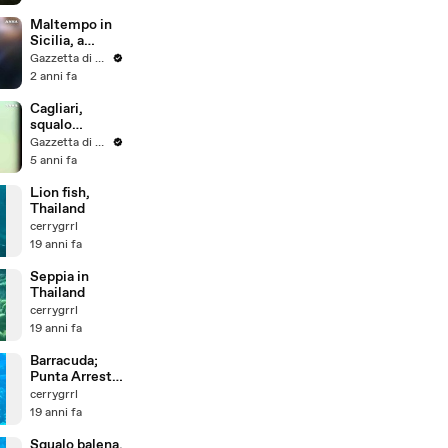
record
Maltempo in
Sicilia, a
Catania
Gazzetta di Parma
salvato un
2 anni fa
motociclista
trascinato
Cagliari,
dall'acqua
squalo
verdesca
Gazzetta di Parma
nuota vicino a
5 anni fa
riva al Poetto
Lion fish,
Thailand
cerrygrrl
19 anni fa
Seppia in
Thailand
cerrygrrl
19 anni fa
Barracuda;
Punta Arresto
- Molara,
cerrygrrl
Sardegna
19 anni fa
Squalo balena,