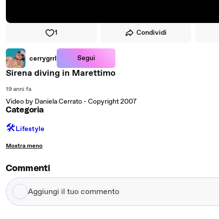
1
Condividi
Segui
cerrygrrl
Sirena diving in Marettimo
19 anni fa
Video by Daniela Cerrato - Copyright 2007
Categoria
🛠️
Lifestyle
Mostra meno
Commenti
Aggiungi
il
tuo