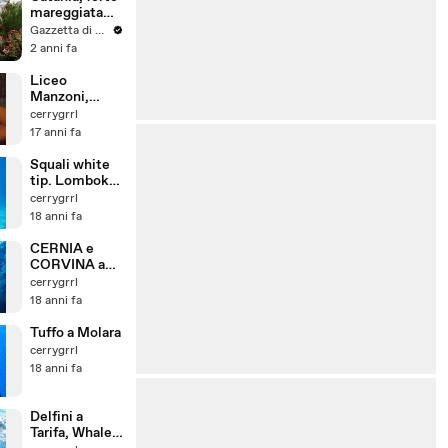
mareggiata
sul lungomare
Gazzetta di Parma
Ognina
2 anni fa
Liceo
Manzoni,
Pizzata III B
cerrygrrl
17 anni fa
Squali white
tip. Lombok,
Indonesia
cerrygrrl
18 anni fa
CERNIA e
CORVINA a
Molara
cerrygrrl
18 anni fa
Tuffo a Molara
cerrygrrl
18 anni fa
Delfini a
Tarifa, Whale