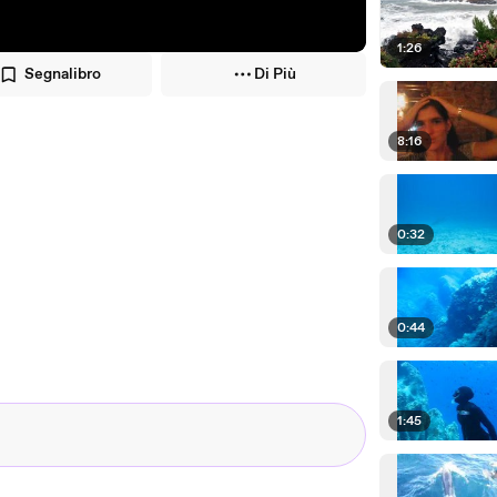
1:26
Segnalibro
Di Più
8:16
0:32
0:44
1:45