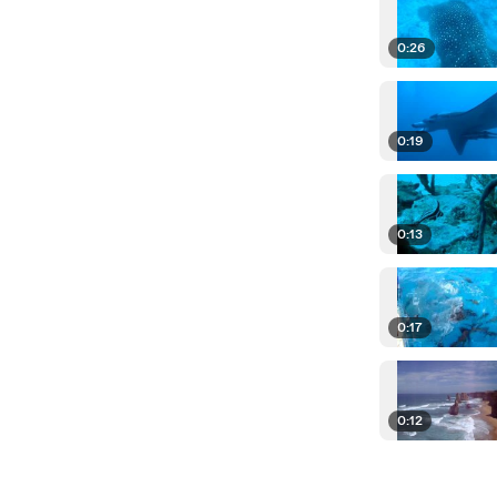
0:26
0:19
0:13
0:17
0:12