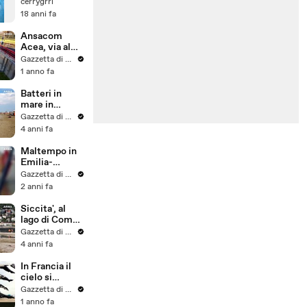
watching
cerrygrrl
Gibraltar
18 anni fa
Ansacom
Acea, via al
bando per il
Gazzetta di Parma
raddoppio
1 anno fa
dell'acquedot
to Peschiera
Batteri in
mare in
Emilia-
Gazzetta di Parma
Romagna,
4 anni fa
operatore
balneare beve
Maltempo in
l'acqua: "E'
Emilia-
sicura"
Romagna, la
Gazzetta di Parma
spiaggia di
2 anni fa
Rimini
sott'acqua
Siccita', al
lago di Como
acque sotto il
Gazzetta di Parma
livello di
4 anni fa
guardia: a
rischio la
In Francia il
navigazione
cielo si
"riempie" di
Gazzetta di Parma
balene, e'
1 anno fa