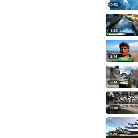
0:50
3:23
2:14
0:14
0:46
1:29