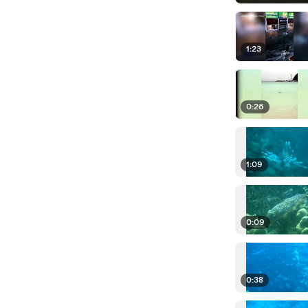
1:23
0:26
1:09
0:09
0:38