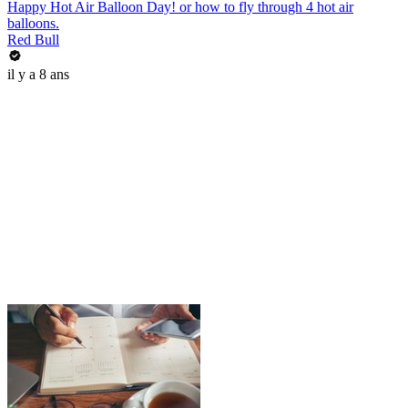
Happy Hot Air Balloon Day! or how to fly through 4 hot air
balloons.
Red Bull
il y a 8 ans