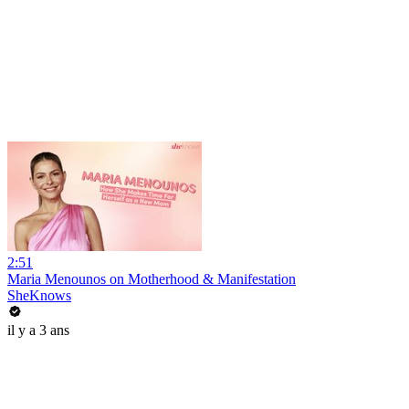
2:51
Maria Menounos on Motherhood & Manifestation
SheKnows
il y a 3 ans