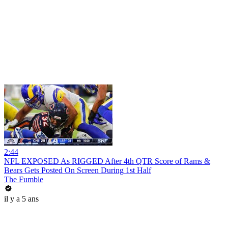
2:44
NFL EXPOSED As RIGGED After 4th QTR Score of Rams &
Bears Gets Posted On Screen During 1st Half
The Fumble
il y a 5 ans