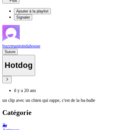
Plus
Ajouter à la playlist
Signaler
buzzmanisindahouse
Suivre
Hotdog
il y a 20 ans
un clip avec un chien qui rappe, c'est de la ba-balle
Catégorie
🐳