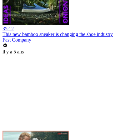
35:12
This new bamboo sneaker is changing the shoe industry
Fast Company
il y a 5 ans