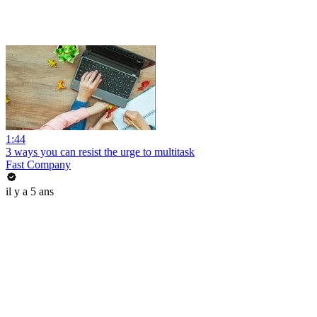
1:44
3 ways you can resist the urge to multitask
Fast Company
il y a 5 ans