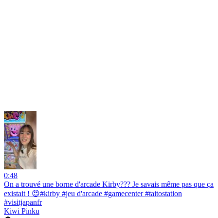
0:48
On a trouvé une borne d'arcade Kirby??? Je savais même pas que ça
existait ! 😍#kirby #jeu d'arcade #gamecenter #taitostation
#visitjapanfr
Kiwi Pinku