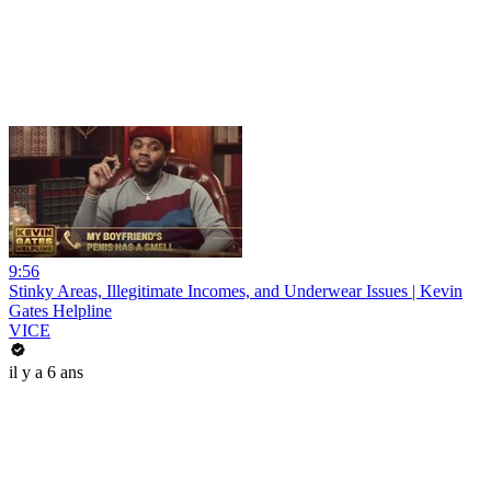
9:56
Stinky Areas, Illegitimate Incomes, and Underwear Issues | Kevin
Gates Helpline
VICE
il y a 6 ans