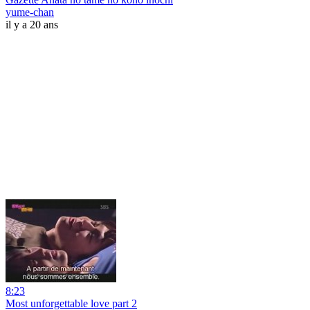
yume-chan
il y a 20 ans
8:23
Most unforgettable love part 2