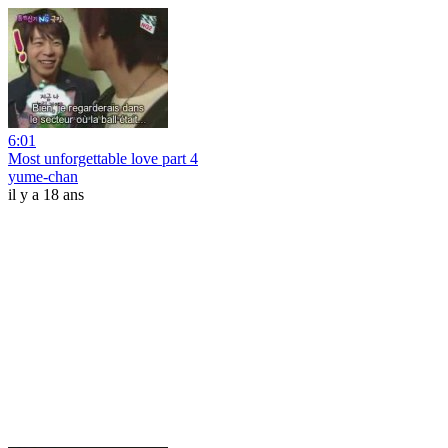
6:01
Most unforgettable love part 4
yume-chan
il y a 18 ans