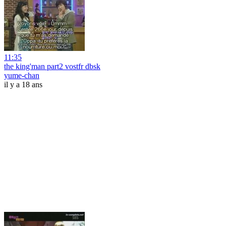
11:35
the king'man part2 vostfr dbsk
yume-chan
il y a 18 ans