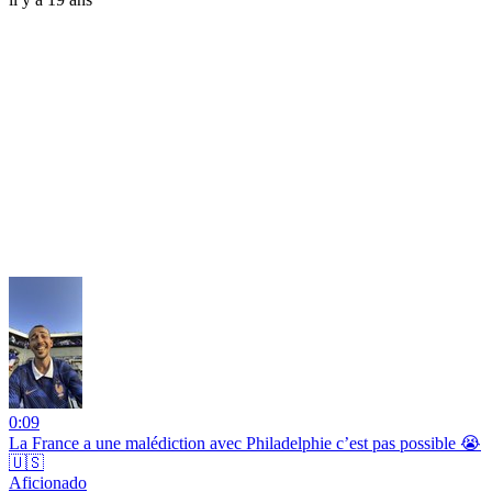
0:09
La France a une malédiction avec Philadelphie c’est pas possible 😭
🇺🇸
Aficionado