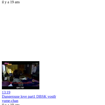
il y a 19 ans
13:19
Dangerouse love part1 DBSK vostfr
yume-chan
il y a 19 ans