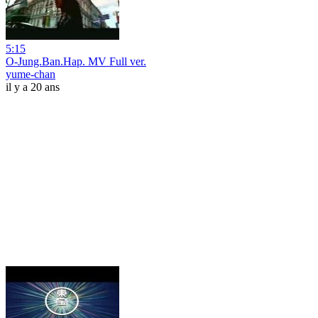
5:15
O-Jung.Ban.Hap. MV Full ver.
yume-chan
il y a 20 ans