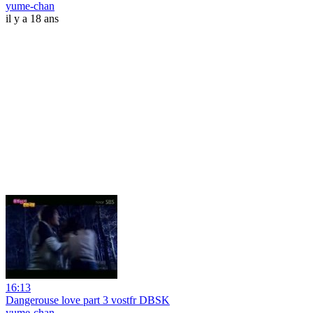
yume-chan
il y a 18 ans
16:13
Dangerouse love part 3 vostfr DBSK
yume-chan