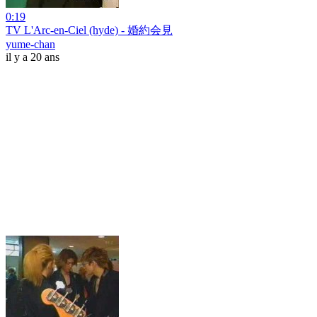
0:19
TV L'Arc-en-Ciel (hyde) - 婚約会見
yume-chan
il y a 20 ans