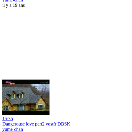
il y a 19 ans
15:35
Dangerouse love part2 vostfr DBSK
yume-chan