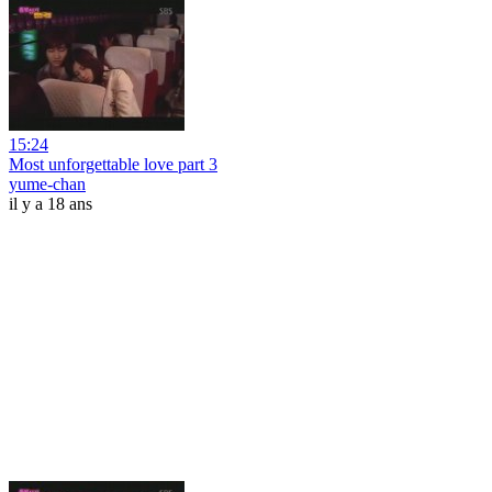
15:24
Most unforgettable love part 3
yume-chan
il y a 18 ans