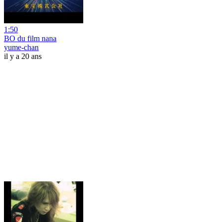
1:50
BO du film nana
yume-chan
il y a 20 ans