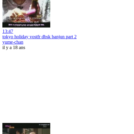
13:47
tokyo holiday vostfr dbsk banjun part 2
yume-chan
il y a 18 ans