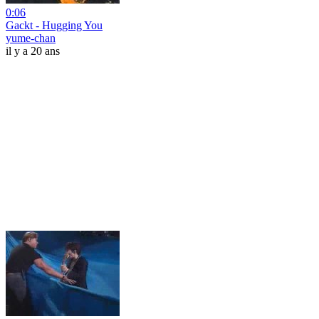
0:06
Gackt - Hugging You
yume-chan
il y a 20 ans