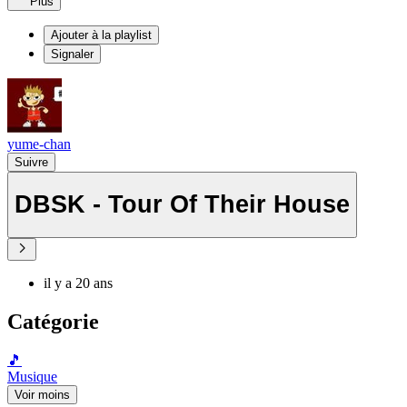
Plus
Ajouter à la playlist
Signaler
yume-chan
Suivre
DBSK - Tour Of Their House
il y a 20 ans
Catégorie
🎵
Musique
Voir moins