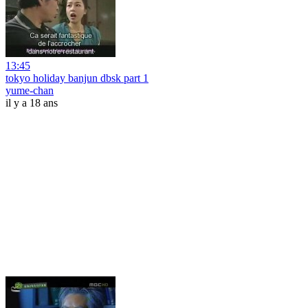
13:45
tokyo holiday banjun dbsk part 1
yume-chan
il y a 18 ans