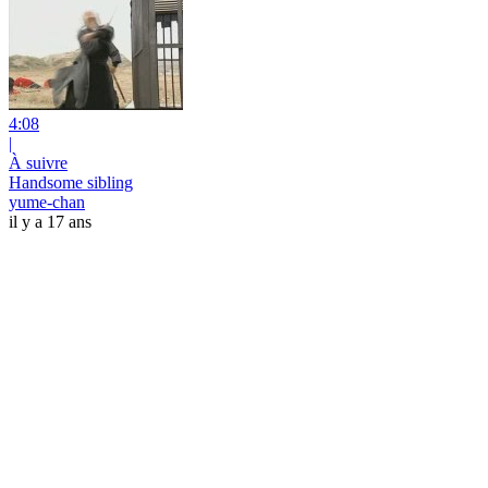
4:08
|
À suivre
Handsome sibling
yume-chan
il y a 17 ans