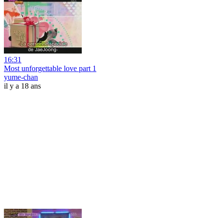
16:31
Most unforgettable love part 1
yume-chan
il y a 18 ans