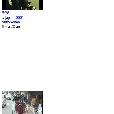
5:28
x japan_0001
yume-chan
il y a 20 ans