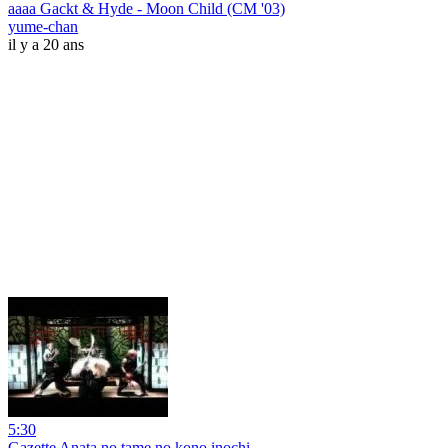
aaaa Gackt & Hyde - Moon Child (CM '03)
yume-chan
il y a 20 ans
5:30
Gazette Anata no tame no kono inochi