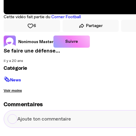
Cette vidéo fait partie du
Corner Football
6
Partager
Suivre
Nonimous Master
Se faire une défense...
il y a 20 ans
Catégorie
🗞
News
Voir moins
Commentaires
Ajoute
ton
commentaire