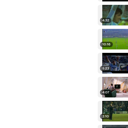
4:32
10:16
5:23
4:07
2:10