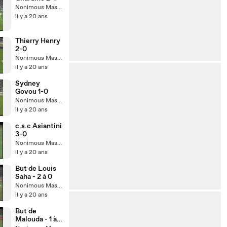
Nonimous Master
il y a 20 ans
Thierry Henry
2-0
Nonimous Master
il y a 20 ans
Sydney
Govou 1-0
Nonimous Master
il y a 20 ans
c.s.c Asiantini
3-0
Nonimous Master
il y a 20 ans
But de Louis
Saha - 2 à 0
Nonimous Master
il y a 20 ans
But de
Malouda - 1 à