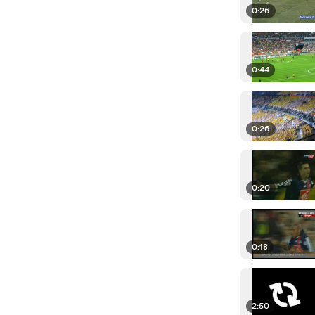
0:26
0:44
0:26
0:20
0:18
2:50