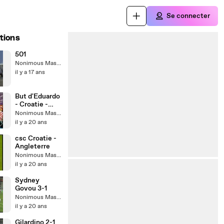
Se connecter
tions
501
Nonimous Master
il y a 17 ans
But d'Eduardo
- Croatie -
Angleterre
Nonimous Master
il y a 20 ans
csc Croatie -
Angleterre
Nonimous Master
il y a 20 ans
Sydney
Govou 3-1
Nonimous Master
il y a 20 ans
Gilardino 2-1