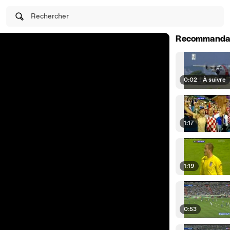
Rechercher
Recommanda
0:02
|
À suivre
1:17
1:19
0:53