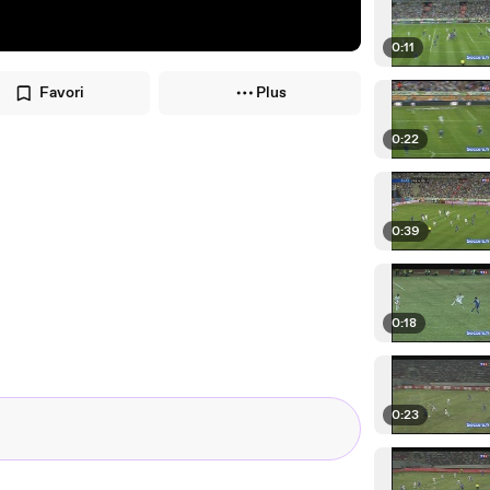
0:11
Favori
Plus
0:22
0:39
0:18
0:23