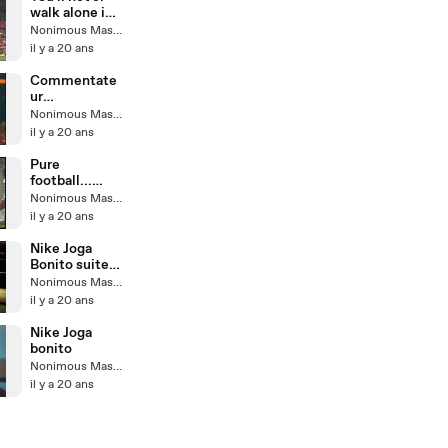
walk alone in
Liverpool
Nonimous Master
il y a 20 ans
Commentate
ur
enthousiaste
Nonimous Master
il y a 20 ans
Pure
football...
C'est beau
Nonimous Master
il y a 20 ans
Nike Joga
Bonito suite
(2)
Nonimous Master
il y a 20 ans
Nike Joga
bonito
Nonimous Master
il y a 20 ans