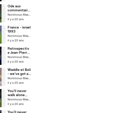
Ode aux
commentaire
s...
Nonimous Master
il y a 20 ans
France - israel
1993
Nonimous Master
il y a 20 ans
Retrospectiv
e Jean-Pierre
Papin
Nonimous Master
il y a 20 ans
Waddle et Boli
- we've got a
feeling
Nonimous Master
il y a 20 ans
You'll never
walk alone
Celtic Park
Nonimous Master
il y a 20 ans
You'll never