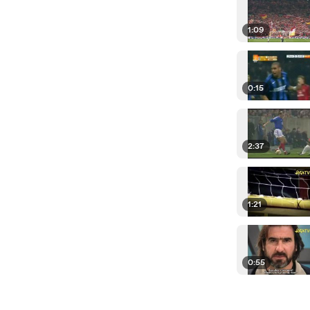
1:09
0:15
2:37
1:21
0:55