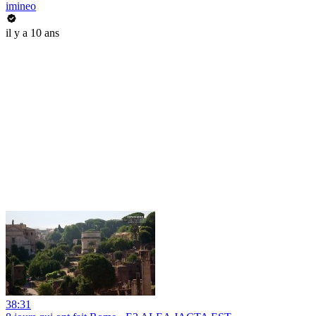
imineo
il y a 10 ans
38:31