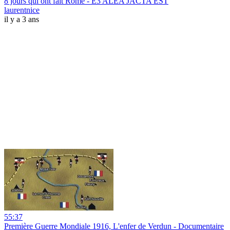
8 jours qui ont fait Rome - E3 ALEA JACTA EST
laurentnice
il y a 3 ans
55:37
Première Guerre Mondiale 1916, L'enfer de Verdun - Documentaire