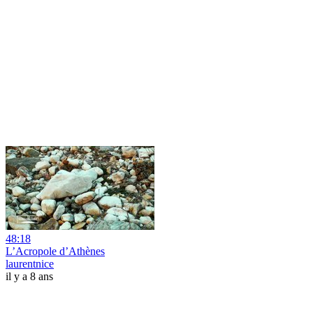
48:18
L’Acropole d’Athènes
laurentnice
il y a 8 ans