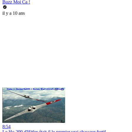
Buzz Moi Ça !
il y a 10 ans
8:54
Le Ho 299 d'Hitler était-il le premier vrai chasseur furtif