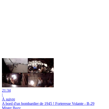
21:34
|
À suivre
A bord d'un bombardier de 1945 ! Forteresse Volante - B-29
Mister Buzz