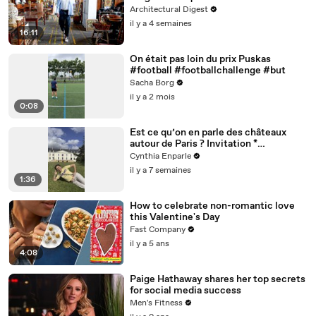
Architectural Digest
il y a 4 semaines
16:11
On était pas loin du prix Puskas
#football #footballchallenge #but
Sacha Borg
il y a 2 mois
0:08
Est ce qu’on en parle des châteaux
autour de Paris ? Invitation *
@dolceversailles
Cynthia Enparle
il y a 7 semaines
1:36
How to celebrate non-romantic love
this Valentine's Day
Fast Company
il y a 5 ans
4:08
Paige Hathaway shares her top secrets
for social media success
Men's Fitness