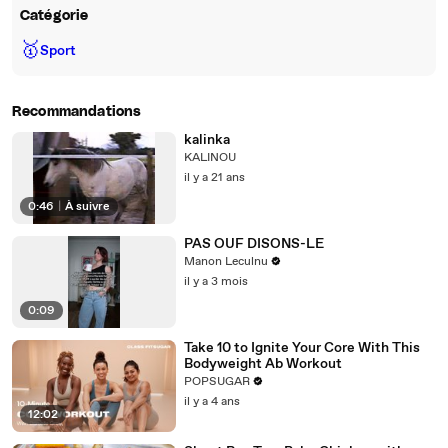
Catégorie
🥇
Sport
Recommandations
kalinka
KALINOU
il y a 21 ans
0:46
|
À suivre
PAS OUF DISONS-LE
Manon Leculnu
il y a 3 mois
0:09
Take 10 to Ignite Your Core With This
Bodyweight Ab Workout
POPSUGAR
il y a 4 ans
12:02