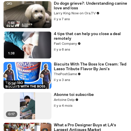
Do dogs grieve?: Understanding canine
love and loss
Larry King Now on Ora.TV
il y a 7 ans
1:48
4 tips that can help you close a deal
remotely
Fast Company
il y a 6 ans
1:38
Biscuits With The Boss Ice Cream: Ted
Lasso Tribute Flavor By Jeni's
ThePostGame
il y a 3 ans
0:38
Abonne toi subscribe
Antoine Delp
il y a 4 mois
0:17
What a Pro Designer Buys at LA’s
Largest Antiques Market