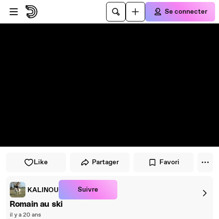
Passer au player
Passer au contenu principal
Se connecter
Like
Partager
Favori
Suivre
KALINOU
Romain au ski
il y a 20 ans