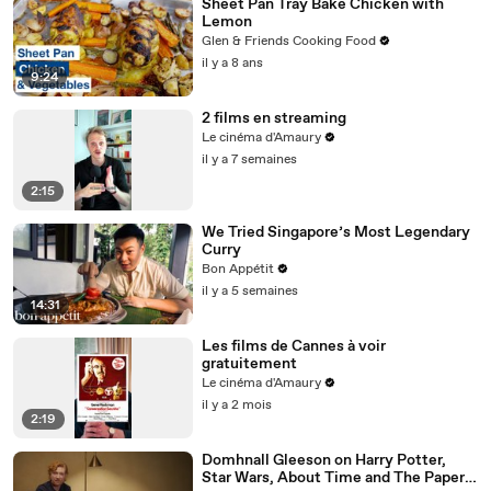
Sheet Pan Tray Bake Chicken with
Lemon
Glen & Friends Cooking Food
il y a 8 ans
9:24
2 films en streaming
Le cinéma d'Amaury
il y a 7 semaines
2:15
We Tried Singapore’s Most Legendary
Curry
Bon Appétit
il y a 5 semaines
14:31
Les films de Cannes à voir
gratuitement
Le cinéma d'Amaury
il y a 2 mois
2:19
Domhnall Gleeson on Harry Potter,
Star Wars, About Time and The Paper |