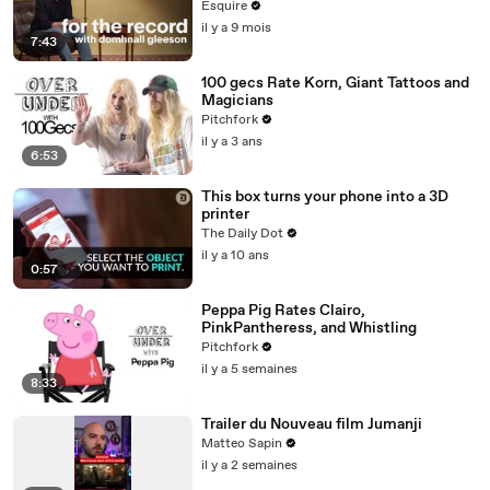
For the Record | Esquire
Esquire
il y a 9 mois
7:43
100 gecs Rate Korn, Giant Tattoos and
Magicians
Pitchfork
il y a 3 ans
6:53
This box turns your phone into a 3D
printer
The Daily Dot
il y a 10 ans
0:57
Peppa Pig Rates Clairo,
PinkPantheress, and Whistling
Pitchfork
il y a 5 semaines
8:33
Trailer du Nouveau film Jumanji
Matteo Sapin
il y a 2 semaines