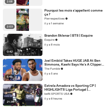
2:58
Pourquoi les mois s'appellent comme
ça ?
Pierrespectives
il y a 1 semaine
2:03
Brandon Sklenar | BTS | Esquire
Esquire
il y a 8 mois
0:42
Joel Embiid Takes HUGE JAB At Ben
Simmons, Kawhi Says He's A Clipper
For Life: NBA Media Day Recap
The Fumble
il y a 5 ans
5:45
Estrela Amadora vs Sporting CP |
HIGHLIGHTS Liga Portugal |
08/08/2026 | beIN SPORTS USA
beIN SPORTS USA
il y a 6 heures
21:36