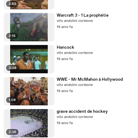
2:53
Warcraft 3 - 1 La prophétie
vito andolini corleone
18 anni fa
2:15
Hancock
vito andolini corleone
18 anni fa
3:08
WWE - Mr McMahon à Hollywood
vito andolini corleone
18 anni fa
1:08
grave accident de hockey
vito andolini corleone
18 anni fa
2:38