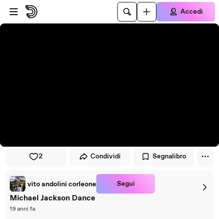
Vai al lettore
Passa al contenuto principale
Accedi
2
Condividi
Segnalibro
Segui
vito andolini corleone
Michael Jackson Dance
19 anni fa