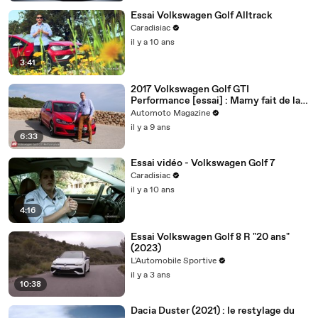
Essai Volkswagen Golf Alltrack
Caradisiac
il y a 10 ans
3:41
2017 Volkswagen Golf GTI
Performance [essai] : Mamy fait de la
résistance
Automoto Magazine
il y a 9 ans
6:33
Essai vidéo - Volkswagen Golf 7
Caradisiac
il y a 10 ans
4:16
Essai Volkswagen Golf 8 R "20 ans"
(2023)
L'Automobile Sportive
il y a 3 ans
10:38
Dacia Duster (2021) : le restylage du