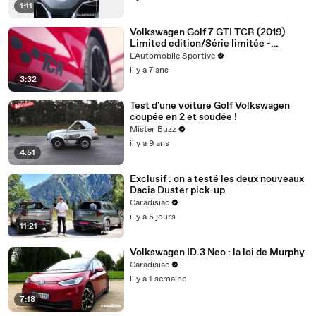
1:11
Volkswagen Golf 7 GTI TCR (2019)
Limited edition/Série limitée -
Présentation Road + Race on track
L'Automobile Sportive
il y a 7 ans
3:32
Test d'une voiture Golf Volkswagen
coupée en 2 et soudée !
Mister Buzz
il y a 9 ans
4:51
Exclusif : on a testé les deux nouveaux
Dacia Duster pick-up
Caradisiac
il y a 5 jours
11:21
Volkswagen ID.3 Neo : la loi de Murphy
Caradisiac
il y a 1 semaine
7:18