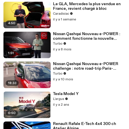
Le GLA, Mercedes la plus vendue en
France, revient chargé à bloc
Caradisiac
il y a 1 semaine
4:50
Nissan Qashqai Nouveau e-POWER :
comment fonctionne la nouvelle
génération de la technologie Nissan e-
Turbo
POWER ?
il y a 8 mois
1:51
Nissan Qashqai Nouveau e-POWER
challenge : notre road-trip Paris-
Bordeaux au volant du crossover
Turbo
hybride
il y a 10 mois
18:33
Tesla Model Y
L'argus
il y a 2 ans
0:50
Renault Rafale E-Tech 4x4 300 ch
Atelier Alpine.