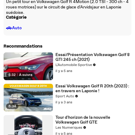
Un petit tour en Volkswagen Golf R 4Motion (2.0 TSI - 300 ch - 4
roues motrices) sur le circuit de glace d'Arvidsjaur en Laponie
suédoise.
Catégorie
🚗
Auto
Recommandations
Essai/Présentation Volkswagen Golf 8
GTI 245 ch (2021)
L'Automobile Sportive
il y a 5 ans
5:32
|
À suivre
Essai Volkswagen Golf R 20th (2023) :
en travers en Laponie !
Sport Auto
il y a 3 ans
6:34
Tour d'horizon de la nouvelle
Volkswagen Golf GTE
Les Numeriques
il y a 5 ans