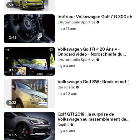
5:05
intérieur Volkswagen Golf 7 R 300 ch
L'Automobile Sportive
il y a 11 ans
0:43
Volkswagen Golf R « 20 Ans » -
Onboard video - Nordschleife du
Nürburgring
L'Automobile Sportive
il y a 4 ans
8:13
Volkswagen Golf SW : Break et set !
Caradisiac
il y a 10 ans
2:32
Golf GTI 2018 : la surprise de
Volkswagen au rassemblement de
Wörthersee
Capital
il y a 5 ans
0:56