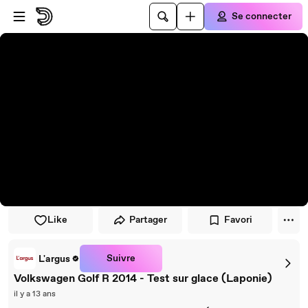
Passer au player
Passer au contenu principal
Se connecter
Like
Partager
Favori
Suivre
L'argus
Volkswagen Golf R 2014 - Test sur glace (Laponie)
il y a 13 ans