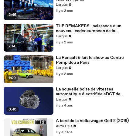
L'argus
il y a 2 ans
6:45
THE REMAKERS : naissance d’un
nouveau leader européen de la
rénovation de pièces automobiles
L'argus
il y a 2 ans
2:14
La Renault 5 fait le show au Centre
Pompidou à Paris
L'argus
il y a 2 ans
1:00
La nouvelle boîte de vitesses
automatique électrifiée eDCT de
Stellantis
L'argus
il y a 4 ans
0:40
A bord de la Volkswagen Golf 8 (2019)
Auto Plus
il y a 7 ans