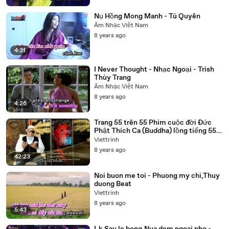
Nụ Hồng Mong Manh - Tú Quyên
Âm Nhạc Việt Nam
8 years ago
4:31
I Never Thought - Nhạc Ngoại - Trish
Thùy Trang
Âm Nhạc Việt Nam
8 years ago
4:26
Trang 55 trên 55 Phim cuộc đời Đức
Phật Thích Ca (Buddha) lồng tiếng 55
tập trọn bộ
Viettrinh
8 years ago
42:23
Noi buon me toi - Phuong my chi,Thuy
duong Beat
Viettrinh
8 years ago
5:43