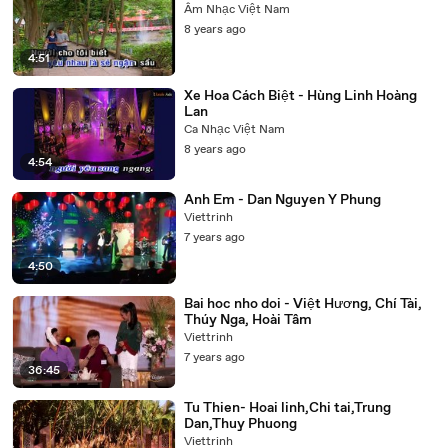
Âm Nhạc Việt Nam
8 years ago
4:51
Xe Hoa Cách Biệt - Hùng Linh Hoàng
Lan
Ca Nhạc Việt Nam
8 years ago
4:54
Anh Em - Dan Nguyen Y Phung
Viettrinh
7 years ago
4:50
Bai hoc nho doi - Việt Hương, Chí Tài,
Thúy Nga, Hoài Tâm
Viettrinh
7 years ago
36:45
Tu Thien- Hoai linh,Chi tai,Trung
Dan,Thuy Phuong
Viettrinh