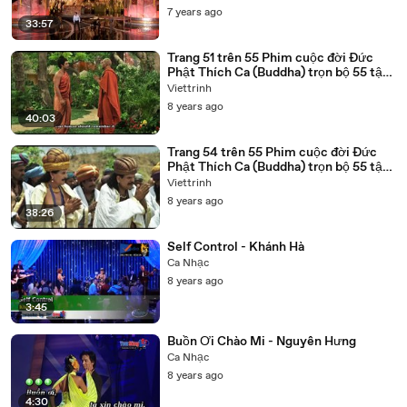
7 years ago
33:57
Trang 51 trên 55 Phim cuộc đời Đức
Phật Thích Ca (Buddha) trọn bộ 55 tập
lồng tiếng
Viettrinh
8 years ago
40:03
Trang 54 trên 55 Phim cuộc đời Đức
Phật Thích Ca (Buddha) trọn bộ 55 tập
lồng tiếng
Viettrinh
8 years ago
38:26
Self Control - Khánh Hà
Ca Nhạc
8 years ago
3:45
Buồn Ơi Chào Mi - Nguyên Hưng
Ca Nhạc
8 years ago
4:30