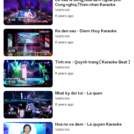
Lk Sau le bong,Nua dem ngoai pho -
Cong nghia,Thien nhan Karaoke
Viettrinh
8 years ago
6:16
Ke den sau - Diem thuy Karaoke
Viettrinh
8 years ago
5:18
Tinh me - Quynh trang ( Karaoke Beat )
Viettrinh
8 years ago
5:35
Nhat ky doi toi - Le quen
Viettrinh
8 years ago
6:50
Hoa no ve dem - Le quyen Karaoke
Viettrinh