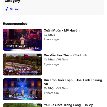
Category
🎵
Music
Recommended
Xuân Muộn - Mỹ Huyền
Ca Nhạc
8 years ago
4:16
|
Up next
Xin Vẫy Tau Chào - Chế Linh
Ca Nhạc Việt Nam
8 years ago
5:03
Xin Tròn Tuổi Loạn - Hoài Linh Trường
Vũ
Ca Nhạc Việt Nam
8 years ago
5:05
Yêu Là Chết Trong Lòng - Hạ Vy