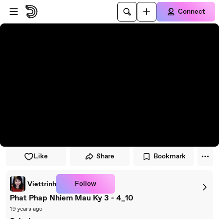
Skip to player
Skip to main content
Connect
Like
Share
Bookmark
Follow
Viettrinh
Phat Phap Nhiem Mau Ky 3 - 4_10
19 years ago