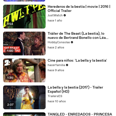
Herederos de la bestia | movie | 2016 |
Official Trailer
JustWatch
hace 1 año
1:54
Tráiler de The Beast (La bestia), lo
nuevo de Bertrand Bonello con Léa
Seydoux y George MacKay
HobbyConsolas
hace 2 años
1:55
Cine para niños: 'La bella y la bestia'
hacerfamilia
hace 9 años
1:30
La bella y la bestia (2017) - Trailer
Español (HD)
TrailersES
hace 10 años
2:07
TANGLED - ENREDADOS - PRINCESA