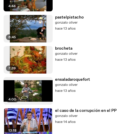
4:44
pastelpistacho
gonzalo oliver
hace 13 años
6:45
brocheta
gonzalo oliver
hace 13 años
7:39
ensaladaroquefort
gonzalo oliver
hace 13 años
4:00
el caso de la corrupción en el PP
gonzalo oliver
hace 14 años
13:18