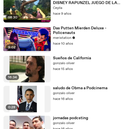
DISNEY RAPUNZEL JUEGO DE LA
PELICULA EN ESPAÑOL
Ceyila
hace 9 años
58:30
Das Putten Mierden Deluxe -
Policenauts
meristation
hace 10 años
9:02
Sueños de California
gonzalo oliver
hace 15 años
16:34
saludo de Obma a Podcinema
gonzalo oliver
hace 16 años
0:28
jornadas podcsting
gonzalo oliver