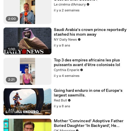
Le cinéma d'Amaury
il y a 2 semaines
2:00
Saudi Arabia’s crown prince reportedly
stashed his mom away
NY Daily News
il y a 8 ans
1:00
Top 3 des empires africains les plus
puissants avant d’être colonisés lol
Cynthia Enparle
il y a 4 semaines
2:21
Going hard enduro in one of Europe’s
largest sawmills.
Red Bull
il y a 8 ans
3:17
Mother ‘Convinced’ Adoptive Father
Buried Daughter ‘In Backyard’, He
Denies Claim