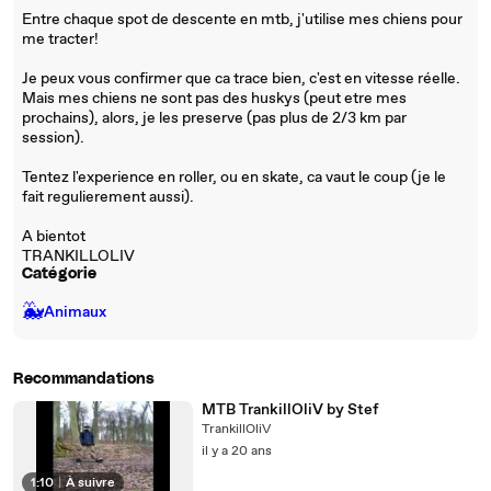
Entre chaque spot de descente en mtb, j'utilise mes chiens pour
me tracter!
Je peux vous confirmer que ca trace bien, c'est en vitesse réelle.
Mais mes chiens ne sont pas des huskys (peut etre mes
prochains), alors, je les preserve (pas plus de 2/3 km par
session).
Tentez l'experience en roller, ou en skate, ca vaut le coup (je le
fait regulierement aussi).
A bientot
TRANKILLOLIV
Catégorie
🐳
Animaux
Recommandations
MTB TrankillOliV by Stef
TrankillOliV
il y a 20 ans
1:10
|
À suivre