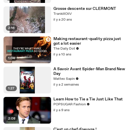
Grosse descente sur CLERMONT
TrankillOliV
il y a 20 ans
2:16
Making restaurant-quality pizza just
got a lot easier
The Daily Dot
il y a 10 ans
1:04
A Savoir Avant Spider-Man Brand New
Day
Matteo Sapin
il y a 2 semaines
1:27
Learn How to Tie a Tie Just Like That
POPSUGAR Fashion
il y a 9 ans
2:08
C'est un chef d'oeuvre !