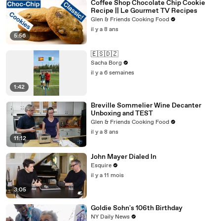
Coffee Shop Chocolate Chip Cookie
Recipe || Le Gourmet TV Recipes
Glen & Friends Cooking Food
il y a 8 ans
5:56
🇪🇸🇩🇿
Sacha Borg
il y a 6 semaines
1:42
Breville Sommelier Wine Decanter
Unboxing and TEST
Glen & Friends Cooking Food
il y a 8 ans
11:12
John Mayer Dialed In
Esquire
il y a 11 mois
3:05
Goldie Sohn's 106th Birthday
NY Daily News