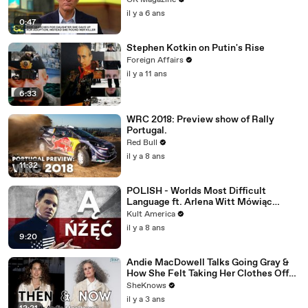
OK Magazine
il y a 6 ans
0:47
Stephen Kotkin on Putin's Rise
Foreign Affairs
il y a 11 ans
6:33
WRC 2018: Preview show of Rally
Portugal.
Red Bull
il y a 8 ans
11:32
POLISH - Worlds Most Difficult
Language ft. Arlena Witt Mówiąc
Inaczej [Kult America]
Kult America
il y a 8 ans
9:20
Andie MacDowell Talks Going Gray &
How She Felt Taking Her Clothes Off
on Camera at Age 65
SheKnows
il y a 3 ans