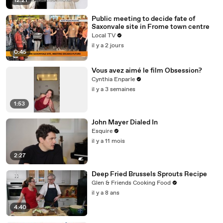
12:21
Public meeting to decide fate of
Saxonvale site in Frome town centre
Local TV
il y a 2 jours
0:45
Vous avez aimé le film Obsession?
Cynthia Enparle
il y a 3 semaines
1:53
John Mayer Dialed In
Esquire
il y a 11 mois
2:27
Deep Fried Brussels Sprouts Recipe
Glen & Friends Cooking Food
il y a 8 ans
4:40