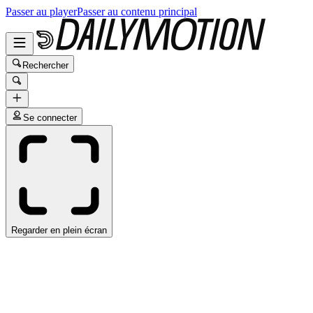
Passer au player
Passer au contenu principal
Rechercher
Se connecter
Regarder en plein écran