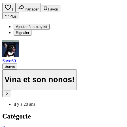
1
Partager
Favori
Plus
Ajouter à la playlist
Signaler
Saxo60
Suivre
Vina et son nonos!
il y a 20 ans
Catégorie