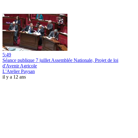
5:49
Séance publique 7 juillet Assemblée Nationale, Projet de loi
d'Avenir Agricole
L'Atelier Paysan
il y a 12 ans