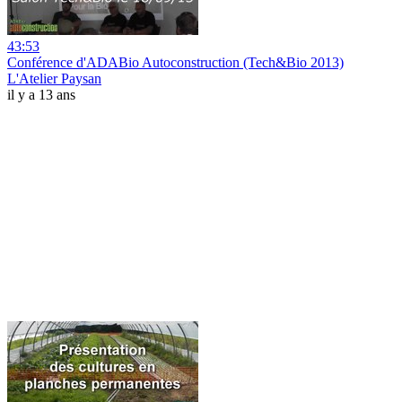
43:53
Conférence d'ADABio Autoconstruction (Tech&Bio 2013)
L'Atelier Paysan
il y a 13 ans