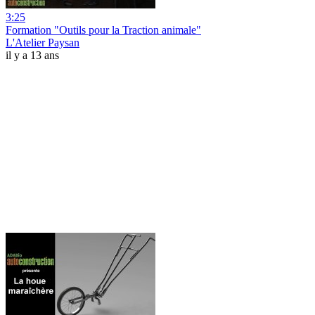
3:25
Formation "Outils pour la Traction animale"
L'Atelier Paysan
il y a 13 ans