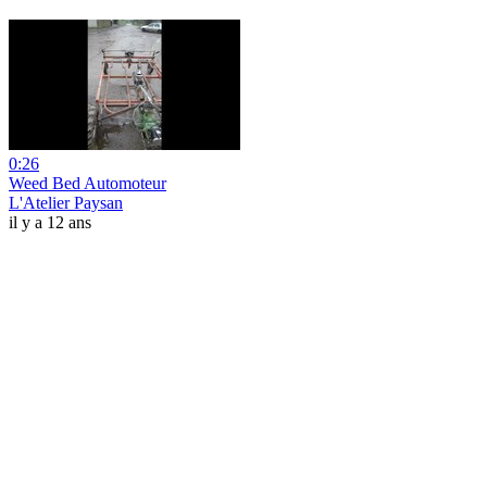
0:26
Weed Bed Automoteur
L'Atelier Paysan
il y a 12 ans