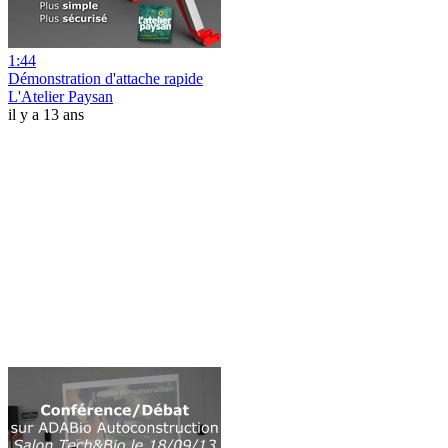
1:44
Démonstration d'attache rapide
L'Atelier Paysan
il y a 13 ans