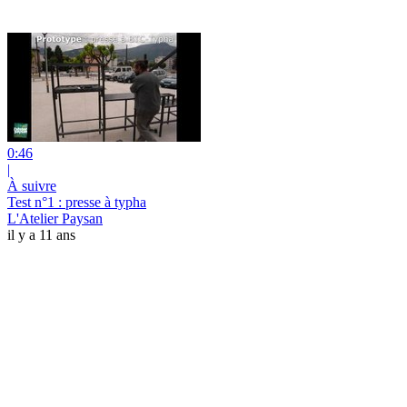
0:46
|
À suivre
Test n°1 : presse à typha
L'Atelier Paysan
il y a 11 ans