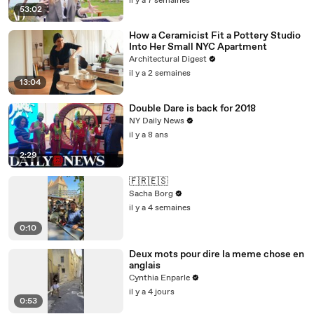
il y a 7 semaines
53:02
How a Ceramicist Fit a Pottery Studio
Into Her Small NYC Apartment
Architectural Digest
il y a 2 semaines
13:04
Double Dare is back for 2018
NY Daily News
il y a 8 ans
2:29
🇫🇷🇪🇸
Sacha Borg
il y a 4 semaines
0:10
Deux mots pour dire la meme chose en
anglais
Cynthia Enparle
il y a 4 jours
0:53