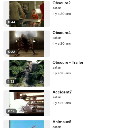
Obscure2
satan
il y a 20 ans
0:44
Obscure4
satan
il y a 20 ans
0:22
Obscure - Trailer
satan
il y a 20 ans
1:32
Accident7
satan
il y a 20 ans
0:17
Animaux6
satan