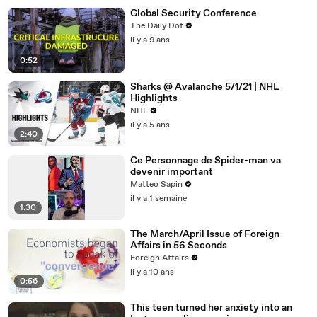
Global Security Conference
The Daily Dot
il y a 9 ans
0:52
Sharks @ Avalanche 5/1/21 | NHL
Highlights
NHL
il y a 5 ans
2:40
Ce Personnage de Spider-man va
devenir important
Matteo Sapin
il y a 1 semaine
1:30
The March/April Issue of Foreign
Affairs in 56 Seconds
Foreign Affairs
il y a 10 ans
0:56
This teen turned her anxiety into an