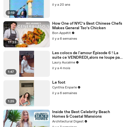
il y a 20 ans
0:19
How One of NYC’s Best Chinese Chefs
Makes General Tso’s Chicken
Bon Appétit
il y a 6 semaines
17:33
Les colocs de l'amour Épisode 6 ! La
suite ce VENDREDI,alors ne loupe pas
ça! Épisode 6/8 pour la saison 2
Laury Aucalme
il y a 4 mois
1:47
Le foot
Cynthia Enparle
il y a 6 semaines
1:25
Inside the Best Celebrity Beach
Homes & Coastal Mansions
Architectural Digest