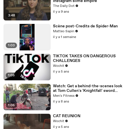
Instagram slime empire
The Daily Dot
il y a 9 ans
3:48
Scène post-Credits de Spider-Man
Matteo Sapin
il y a 1 semaine
1:03
TIKTOK TAKES ON DANGEROUS
CHALLENGES
Wochit
il y a 5 ans
1:05
Watch: Get a behind-the-scenes look
at Tom Cullen's 'Knightfall' sword
training
Men's Fitness
il y a 8 ans
1:05
CAT REUNION
Wochit
il y a 5 ans