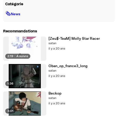
Catégorie
🗞
News
Recommandations
[Zeu$-TeaM] Molly Star Racer
satan
il y a 20 ans
2:19
|
À suivre
Oban_op_france3_long
satan
il y a 20 ans
1:36
Beckop
satan
il y a 20 ans
3:01