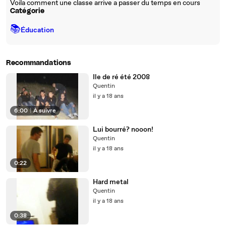
Voila comment une classe arrive a passer du temps en cours
Catégorie
📚
Éducation
Recommandations
Ile de ré été 2008
Quentin
il y a 18 ans
6:00
|
À suivre
Lui bourré? nooon!
Quentin
il y a 18 ans
0:22
Hard metal
Quentin
il y a 18 ans
0:38