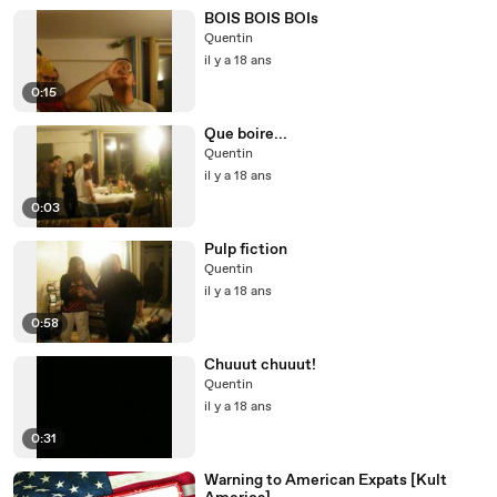
BOIS BOIS BOIs
Quentin
il y a 18 ans
0:15
Que boire...
Quentin
il y a 18 ans
0:03
Pulp fiction
Quentin
il y a 18 ans
0:58
Chuuut chuuut!
Quentin
il y a 18 ans
0:31
Warning to American Expats [Kult