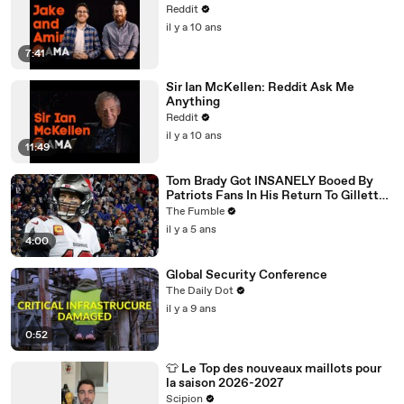
Reddit
il y a 10 ans
7:41
Sir Ian McKellen: Reddit Ask Me
Anything
Reddit
il y a 10 ans
11:49
Tom Brady Got INSANELY Booed By
Patriots Fans In His Return To Gillette
Stadium
The Fumble
il y a 5 ans
4:00
Global Security Conference
The Daily Dot
il y a 9 ans
0:52
👕 Le Top des nouveaux maillots pour
la saison 2026-2027
Scipion