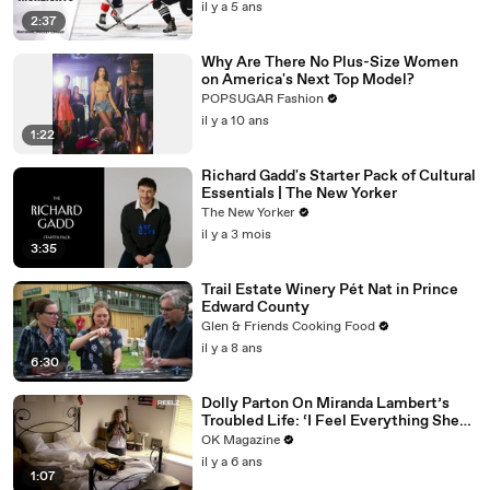
il y a 5 ans
2:37
Why Are There No Plus-Size Women
on America's Next Top Model?
POPSUGAR Fashion
il y a 10 ans
1:22
Richard Gadd's Starter Pack of Cultural
Essentials | The New Yorker
The New Yorker
il y a 3 mois
3:35
Trail Estate Winery Pét Nat in Prince
Edward County
Glen & Friends Cooking Food
il y a 8 ans
6:30
Dolly Parton On Miranda Lambert’s
Troubled Life: ‘I Feel Everything She
Writes’: Watch REELZ Doc
OK Magazine
il y a 6 ans
1:07