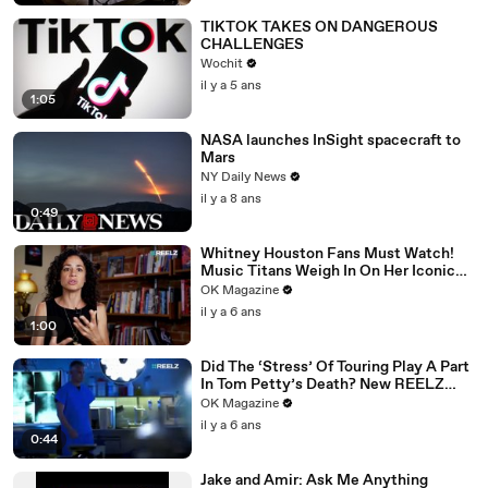
TIKTOK TAKES ON DANGEROUS
CHALLENGES
Wochit
il y a 5 ans
1:05
NASA launches InSight spacecraft to
Mars
NY Daily News
il y a 8 ans
0:49
Whitney Houston Fans Must Watch!
Music Titans Weigh In On Her Iconic
Hits In REELZ Doc
OK Magazine
il y a 6 ans
1:00
Did The ‘Stress’ Of Touring Play A Part
In Tom Petty’s Death? New REELZ
Doc Dives Deeper: Watch
OK Magazine
il y a 6 ans
0:44
Jake and Amir: Ask Me Anything