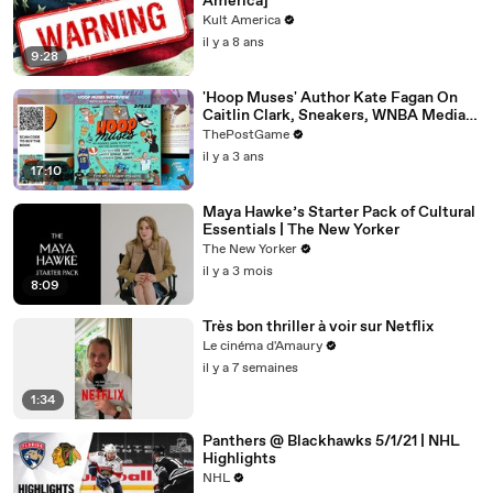
America]
Kult America
il y a 8 ans
9:28
'Hoop Muses' Author Kate Fagan On
Caitlin Clark, Sneakers, WNBA Media
And Women's Basketball History
ThePostGame
il y a 3 ans
17:10
Maya Hawke’s Starter Pack of Cultural
Essentials | The New Yorker
The New Yorker
il y a 3 mois
8:09
Très bon thriller à voir sur Netflix
Le cinéma d'Amaury
il y a 7 semaines
1:34
Panthers @ Blackhawks 5/1/21 | NHL
Highlights
NHL